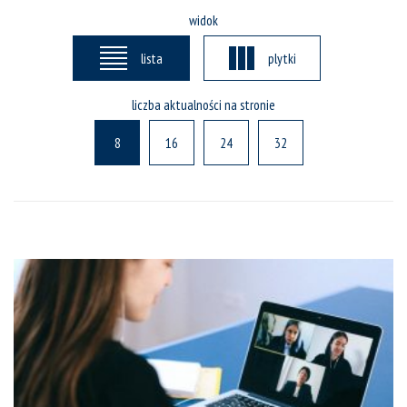
widok
lista
plytki
liczba aktualności na stronie
8
16
24
32