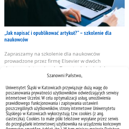
„Jak napisać i opublikować artykuł?” – szkolenie dla
naukowców
Zapraszamy na szkolenie dla naukowców
prowadzone przez firmę Elsevier w dwóch
dostępnych terminach. Temat szkolenia: Jak
Szanowni Państwo,
napisać i opublikować artykuł? – Szkolenie nr 3 z 5
nt. „Widzialność badań naukowych” Prowadzący:
Uniwersytet Śląski w Katowicach przywiązuje dużą wagę do
Paulina Milewska | ELSEVIER | Customer Consultant
poszanowania prywatności użytkowników odwiedzających serwisy
for CE Europe Podczas szkolenia ekspertka Elsevier
internetowe Uczelni. W celu optymalizacji usług, umożliwienia
prawidłowego funkcjonowania i zapisywania ustawień
dostarczy porad i wskazówek dla autorów, które
poszczególnych użytkowników, strony internetowe Uniwersytetu
mogą pozytywnie wpłynąć na poprawę jakości...
Śląskiego w Katowicach wykorzystują tzw. cookies (z ang.
ciasteczka). Cookies to małe pliki tekstowe wysyłane przez serwis
kategorie:
aktualności
kursy, szkolenia, warsztaty
do przeglądarki internetowej użytkownika na urządzeniu końcowym
tagi :
autorzy
nauka
podnoszenie kwalifikacji
publikacje
szkolenie
widzialność