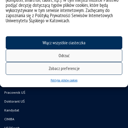
(komputer, smartfon, tablet, itp.). W tym miejscu możecie Państwo
badań
podjąć decyzję dotyczącą typów plików cookies, które będą
wykorzystywane w tym serwisie internetowym. Zachęcamy do
zapoznania się z Polityką Prywatności Serwisów Internetowych
Uniwersytetu Śląskiego w Katowicach.
Włącz wszystkie ciasteczka
Odrzuć
deklaracja dostępności
Zobacz preferencje
mapa strony
Polityka plików cookies
Wydział Nauk Przyrodniczych
Pracownik UŚ
Doktorant UŚ
Kandydat
CINIBA
USOSweb