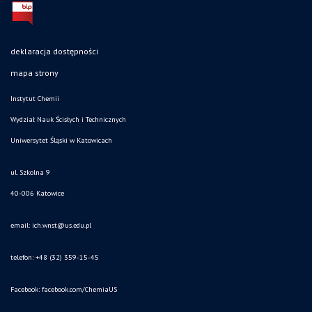
deklaracja dostępności
mapa strony
Instytut Chemii
Wydział Nauk Ścisłych i Technicznych
Uniwersytet Śląski w Katowicach
ul. Szkolna 9
40-006 Katowice
email:
ich.wnst@us.edu.pl
telefon: +48 (32) 359-15-45
Facebook:
facebook.com/ChemiaUS