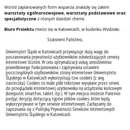
Wśród zaplanowanych form wsparcia znalazły się zatem
warsztaty ogólnorozwojowe
,
warsztaty podstawowe oraz
specjalistyczne
z różnych dziedzin chemii.
Biuro Projektu
mieści się w Katowicach, w budynku Wydziału
Matematyki, Fizyki
Szanowni Państwo,
i Chemii, przy ul. Bankowej 14, pok. 159.
Uniwersytet Śląski w Katowicach przywiązuje dużą wagę do
Koordynator projektu
: dr Katarzyna Kowalska-Szojda (tel.
poszanowania prywatności użytkowników odwiedzających serwisy
32 359 1460, e-mail: katarzyna.kowalska-szojda@us.edu.pl)
internetowe Uczelni. W celu optymalizacji usług, umożliwienia
prawidłowego funkcjonowania i zapisywania ustawień
poszczególnych użytkowników, strony internetowe Uniwersytetu
Śląskiego w Katowicach wykorzystują tzw. cookies (z ang.
Najważniejsze informacje dotyczące projektu:
ciasteczka). Cookies to małe pliki tekstowe wysyłane przez serwis
do przeglądarki internetowej użytkownika na urządzeniu końcowym
Okres realizacji:
1.02.2019 do: 31.01.2022
(komputer, smartfon, tablet, itp.). W tym miejscu możecie Państwo
podjąć decyzję dotyczącą typów plików cookies, które będą
Planowane efekty:
w wyniku realizacji Projektu planowane jest
wykorzystywane w tym serwisie internetowym. Zachęcamy do
zapoznania się z Polityką Prywatności Serwisów Internetowych
podniesienie kompetencji zawodowych, komunikacyjnych,
Uniwersytetu Śląskiego w Katowicach.
poznawczych, kognitywnych i samoorganizacyjnych 263 uczniów
i uczennic odpowiadających potrzebom rynku pracy, gospodarki i
społeczeństwa, poprzez opracowanie programów kształcenia i