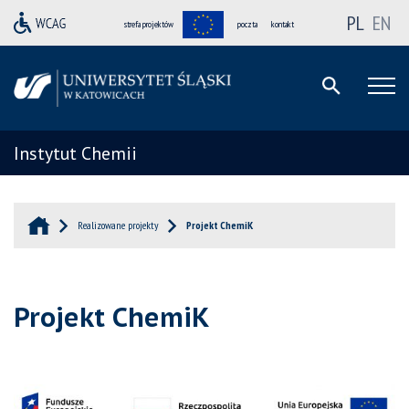
PL
EN
strefa projektów
poczta
kontakt
Instytut Chemii
Realizowane projekty
Projekt ChemiK
Projekt ChemiK