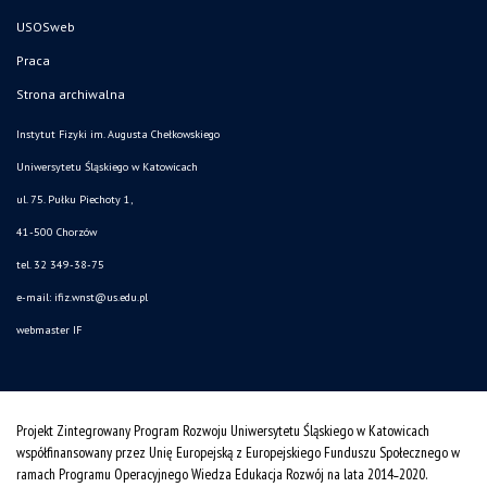
USOSweb
Praca
Strona archiwalna
Instytut Fizyki im. Augusta Chełkowskiego
Uniwersytetu Śląskiego w Katowicach
ul. 75. Pułku Piechoty 1,
41-500 Chorzów
tel. 32 349-38-75
e-mail:
ifiz.wnst@us.edu.pl
webmaster IF
Projekt Zintegrowany Program Rozwoju Uniwersytetu Śląskiego w Katowicach
współfinansowany przez Unię Europejską z Europejskiego Funduszu Społecznego w
ramach Programu Operacyjnego Wiedza Edukacja Rozwój na lata 2014˗2020.