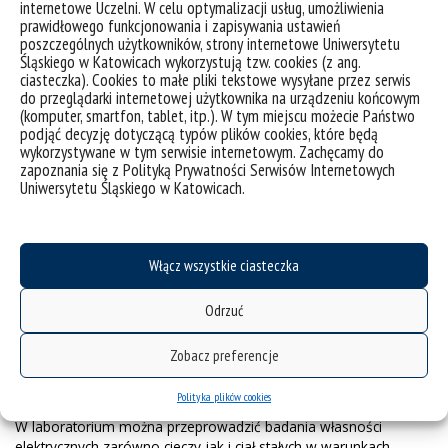
internetowe Uczelni. W celu optymalizacji usług, umożliwienia
Symulacyjne i eksperymentalne badania cieczy tworzących
prawidłowego funkcjonowania i zapisywania ustawień
szkła w oparciu o nową strategię efektywnego
poszczególnych użytkowników, strony internetowe Uniwersytetu
modelowania molekularnego (prof. dr hab. Marian Paluch);
Śląskiego w Katowicach wykorzystują tzw. cookies (z ang.
Korelacja między ograniczoną rozmiarowością i
ciasteczka). Cookies to małe pliki tekstowe wysyłane przez serwis
oddziaływaniami z powierzchnią i ich wpływ na dynamikę
do przeglądarki internetowej użytkownika na urządzeniu końcowym
molekularną materiałów ograniczonych przestrzennie
(komputer, smartfon, tablet, itp.). W tym miejscu możecie Państwo
dwuwymiarowo. (dr hab. Magdalena Tarnacka, prof. UŚ);
podjąć decyzję dotyczącą typów plików cookies, które będą
Innowacyjne metody polimeryzacji „mniej aktywowanych
wykorzystywane w tym serwisie internetowym. Zachęcamy do
zapoznania się z Polityką Prywatności Serwisów Internetowych
monomerów” (LAMs) (dr inż. Paulina Maksym);
Uniwersytetu Śląskiego w Katowicach.
Badania metodą PVT i szerokopasmowej spektroskopii
dielektrycznej wybranych materiałów asocjacyjnych i nie-
asocjacyjnych
ulegających przechłodzeniu do stanu szkła
w
warunkach wysokiego ciśnienia. (prof. dr hab. Sebastian
Włącz wszystkie ciasteczka
Pawlus);
Wpływ parametrów termodynamicznych oraz oddziaływań
molekularnych na własności relaksacyjne
związków
Odrzuć
metalo-organicznych typu MOF. (
prof.
dr hab. Sebastian
Pawlus).
Zobacz preferencje
ZAKRES USŁUG
Polityka plików cookies
W laboratorium można przeprowadzić badania własności
elektrycznych zarówno cieczy jak i ciał stałych w warunkach