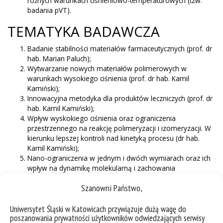
różnych warunkach ciśnieniowo-temperaturowych (tzw.
badania pVT).
TEMATYKA BADAWCZA
Badanie stabilności materiałów farmaceutycznych (prof. dr
hab. Marian Paluch);
Wytwarzanie nowych materiałów polimerowych w
warunkach wysokiego ciśnienia (prof. dr hab. Kamil
Kamiński);
Innowacyjna metodyka dla produktów leczniczych (prof. dr
hab. Kamil Kamiński);
Wpływ wyskokiego ciśnienia oraz ograniczenia
przestrzennego na reakcję polimeryzacji i izomeryzacji. W
kierunku lepszej kontroli nad kinetyką procesu (dr hab.
Kamil Kamiński);
Nano-ograniczenia w jednym i dwóch wymiarach oraz ich
wpływ na dynamikę molekularną i zachowania
krystalizacyjne materiałów formujących stan szklisty (prof.
Szanowni Państwo,
dr hab. inż. Karolina Adrjanowicz);
Badania wysokociśnieniowe jako klucz do zrozumienia
dynamiki jonowych materiałów tworzących fazę szklistą
Uniwersytet Śląski w Katowicach przywiązuje dużą wagę do
poszanowania prywatności użytkowników odwiedzających serwisy
(prof. dr hab. Marian Paluch);