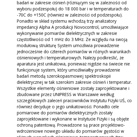
badań w zakresie ciśnień (różniącym się w zależności od
wyboru podzespołu) do 18 000 bar i w temperaturach do
-70C do +150C (również w zależności od podzespołu).
Ponadto w skład systemu wchodzą trzy analizatory
impedancji Alpha A produkcji Novocontrol, umożliwiające
wykonywanie pomiarów dielektrycznych w zakresie
częstotliwości od 1 mHz do 3 MHz. Ze względu na swoją
modułową strukturę System umożliwia prowadzenie
jednocześnie do czterech pomiarów w różnych warunkach
ciśnieniowych i temperaturowych. Należy podkreślić, że
aparatura jest unikatowa, ponieważ nigdzie na świecie nie
funkcjonuje system, który umożliwiałby prowadzenie
badań metodą szerokopasmowej spektroskopii
dielektrycznej w tak szerokim zakresie ciśnień i temperatur.
Wszystkie elementy ciśnieniowe zostały zaprojektowane i
zbudowane przez UNIPRESS w Warszawie według
szczegółowych zaleceń pracowników Instytutu Fizyki UŚ, co
również decyduje o jego unikatowości. Ponadto cele
pomiarowe do pomiarów dielektrycznych zostały
zaprojektowane i wykonane w Instytucie Fizyki i są objęte
ochroną patentową.
Prowadzone są prace projektowo-
wdrożeniowe nowego układu do pomiarów gęstości w