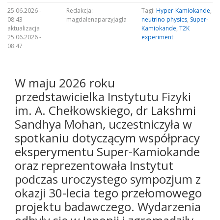
25.06.2026 -
Redakcja:
Tagi:
Hyper-Kamiokande
,
08:43
magdalenaparzyjagla
neutrino physics
,
Super-
aktualizacja
Kamiokande
,
T2K
25.06.2026 -
experiment
08:47
W maju 2026 roku
przedstawicielka Instytutu Fizyki
im. A. Chełkowskiego, dr Lakshmi
Sandhya Mohan, uczestniczyła w
spotkaniu dotyczącym współpracy
eksperymentu Super-Kamiokande
oraz reprezentowała Instytut
podczas uroczystego sympozjum z
okazji 30-lecia tego przełomowego
projektu badawczego. Wydarzenia