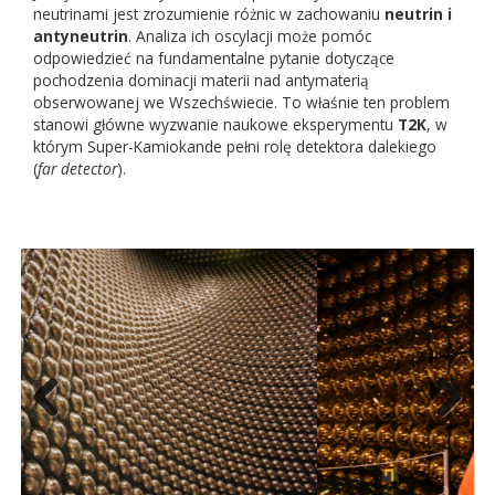
neutrinami jest zrozumienie różnic w zachowaniu
neutrin i
antyneutrin
. Analiza ich oscylacji może pomóc
odpowiedzieć na fundamentalne pytanie dotyczące
pochodzenia dominacji materii nad antymaterią
obserwowanej we Wszechświecie. To właśnie ten problem
stanowi główne wyzwanie naukowe eksperymentu
T2K
, w
którym Super-Kamiokande pełni rolę detektora dalekiego
(
far detector
).
Previo
Next
us