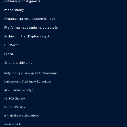
deklaracja dostępności
mapa strony
Organizacja roku akademickiego
Platforma nauczania na odległość
Archiwum Prac Dyplomowych
USOSweb
Praca
Strona archiwalna
Instytut Fizyki im. Augusta Chełkowskiego
Uniwersytetu Śląskiego w Katowicach
ul. 75. Pułku Piechoty 1,
41-500 Chorzów
tel. 32 349-38-75
e-mail:
ifiz.wnst@us.edu.pl
webmaster IF