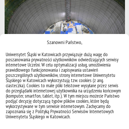
Szanowni Państwo,
Uniwersytet Śląski w Katowicach przywiązuje dużą wagę do
poszanowania prywatności użytkowników odwiedzających serwisy
internetowe Uczelni. W celu optymalizacji usług, umożliwienia
prawidłowego funkcjonowania i zapisywania ustawień
poszczególnych użytkowników, strony internetowe Uniwersytetu
fot. Kamioka Observatory, ICRR (Institute for Cosmic Ray Research), The University of Tokyo
Śląskiego w Katowicach wykorzystują tzw. cookies (z ang.
ciasteczka). Cookies to małe pliki tekstowe wysyłane przez serwis
do przeglądarki internetowej użytkownika na urządzeniu końcowym
(komputer, smartfon, tablet, itp.). W tym miejscu możecie Państwo
W przyszłości badania te będą kontynuowane z jeszcze
podjąć decyzję dotyczącą typów plików cookies, które będą
większą dokładnością dzięki budowanemu obecnie
wykorzystywane w tym serwisie internetowym. Zachęcamy do
zapoznania się z Polityką Prywatności Serwisów Internetowych
detektorowi nowej generacji –
Hyper-Kamiokande
.
Uniwersytetu Śląskiego w Katowicach.
Oczekuje się, że jego możliwości pomiarowe pozwolą
osiągnąć niespotykaną dotąd precyzję w badaniach
własności neutrin.