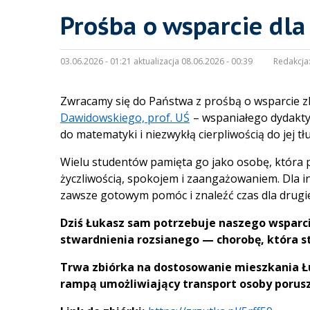
Prośba o wsparcie dl
03.06.2026 - 01:21 aktualizacja 08.06.2026 - 00:39
Redakcja
Zwracamy się do Państwa z prośbą o wsparcie zb
Dawidowskiego, prof. UŚ
– wspaniałego dydakty
do matematyki i niezwykłą cierpliwością do jej t
Wielu studentów pamięta go jako osobę, która p
życzliwością, spokojem i zaangażowaniem. Dla in
zawsze gotowym pomóc i znaleźć czas dla drugi
Dziś Łukasz sam potrzebuje naszego wsparci
stwardnienia rozsianego — chorobę, która s
Trwa zbiórka na dostosowanie mieszkania Łu
rampą umożliwiający transport osoby porusz