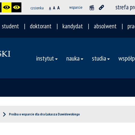
strefa p
A
wsparcie
czcionka
A
A
student
doktorant
kandydat
absolwent
pra
instytut
nauka
studia
współp
Prośba o wsparcie dla dra Łukasza Dawidowskiego