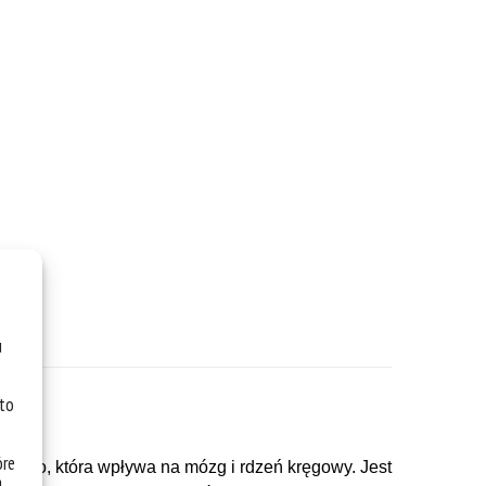
u
 to
óre
wego, która wpływa na mózg i rdzeń kręgowy. Jest
a