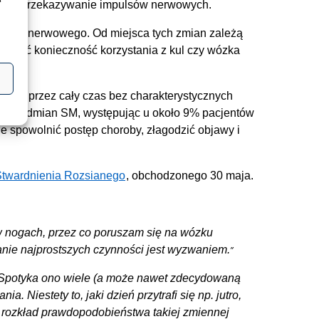
zając przekazywanie impulsów nerwowych.
układu nerwowego. Od miejsca tych zmian zależą
odować konieczność korzystania z kul czy wózka
puje przez cały czas bez charakterystycznych
dszych odmian SM, występując u około 9% pacjentów
 spowolnić postęp choroby, złagodzić objawy i
Stwardnienia Rozsianego
, obchodzonego 30 maja.
 w nogach, przez co poruszam się na wózku
wanie najprostszych czynności jest wyzwaniem.
. Spotyka ono wiele (a może nawet zdecydowaną
a. Niestety to, jaki dzień przytrafi się np. jutro,
ć rozkład prawdopodobieństwa takiej zmiennej