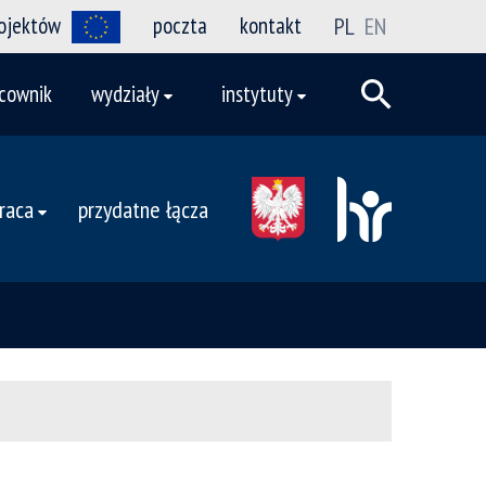
rojektów
poczta
kontakt
PL
EN
cownik
wydziały
instytuty
raca
przydatne łącza