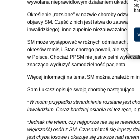
wywołana nieprawidłowym działaniem układu odpo
się
Ka
Określenie „rozsiane” w nazwie choroby odzwierc
objawy SM. Część z nich jest łatwa do zauważenia
inwalidzkiego), inne zupełnie niezauważalne (np.
W
SM może występować w różnych odmianach. Postać 
okresów remisji. Stan chorego powoli, ale systema
w Polsce. Chociaż PPSM nie jest w pełni wylecza
znacząco wydłużyć samodzielność pacjenta.
Więcej informacji na temat SM można znaleźć m.i
Sam Łukasz opisuje swoją chorobę następująco:
W moim przypadku stwardnienie rozsiane jest chor
inwalidzkim. Coraz bardziej osłabia mi też ręce, 
Jednak nie wiem, czy najgorsze nie są te niewid
większość) osób z SM. Czasami trafi się lepszy dzień,
jest chyba losowe i okazuje się zawsze nad ranem