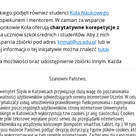
iego podjęli również studenci
Koła Naukowego
t opiekunem i mentorem. W zamian za wsparcie
złonkowie Koła oferują
charytatywne korepetycje z
a uczniów szkół średnich i studentów. Aby z nich
parcia zbiórki pod adres
knmat@us.edu.pl
lub w
informacji o tej inicjatywie można znaleźć
tutaj
.
 możliwości oraz udostępnienie zbiórki innym. Każda
Szanowni Państwo,
my z całego serca. Niech pomoc i dobro, dzięki którym
ielenie.
iwersytet Śląski w Katowicach przywiązuje dużą wagę do poszanowania
watności użytkowników odwiedzających serwisy internetowe Uczelni. W cel
ymalizacji usług, umożliwienia prawidłowego funkcjonowania i zapisywania
awień poszczególnych użytkowników, strony internetowe Uniwersytetu
skiego w Katowicach wykorzystują tzw. cookies (z ang. ciasteczka). Cookies
e pliki tekstowe wysyłane przez serwis do przeglądarki internetowej
tkownika na urządzeniu końcowym (komputer, smartfon, tablet, itp.). W tym
jscu możecie Państwo podjąć decyzję dotyczącą typów plików cookies, kt
sis multiplex
) to przewlekła choroba ośrodkowego układu nerwo
dą wykorzystywane w tym serwisie internetowym. Zachęcamy do zapoznani