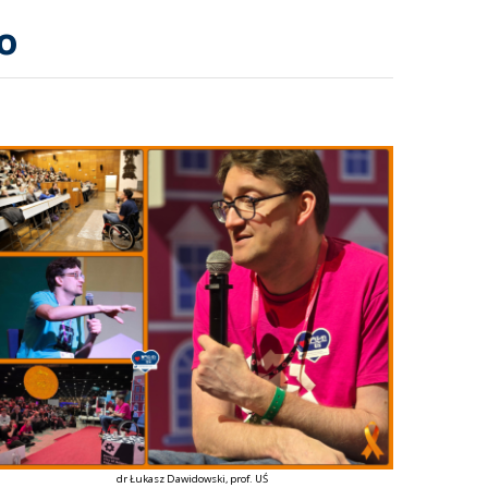
o
dr Łukasz Dawidowski, prof. UŚ