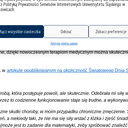
rnościowego, który zaczyna atakować osłonki nerwów, zabur
 z Polityką Prywatności Serwisów Internetowych Uniwersytetu Śląskiego w
towicach.
iedla pojawianie się zmian chorobowych w różnych miejscach 
 przez otoczenie (np. trudności w poruszaniu, które mogą pow
 zmęczenie, problemy ze wzrokiem czy zaburzenia czucia).
łącz wszystkie ciasteczka
Odrzuć
Zobacz preferencje
pierwotnie postępująca (PPMS), na którą cierpi Łukasz, postę
Polityka plików cookies
tycznie się pogarsza. Ta postać zalicza się to jednej z najrza
lne, dzięki nowoczesnym terapiom medycznym można skutecznie
n. w
artykule opublikowanym na okoliczność Światowego Dnia 
obą, która postępuje powoli, ale skutecznie. Odebrała mi siłę
a przez to codzienne funkcjonowanie staje się trudne, a wykony
oczne skutki choroby, w moim przypadku chroniczne zmęczenie
 a niekiedy taki, że nie ma się siły wstać z łóżka i zjeść śniadani
 (może jest to zadanie dla matematyki, żeby spróbować znaleź