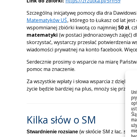
Link do zbiórki:
https://zrzutka.pl/5rff59
Szczególną inicjatywę pomocy dla dra Dawidowsk
Matematyków UŚ
,
którego to Łukasz od lat jes
wspomnianej zbiórki kwotą co najmniej
50 zł
, c
matematyki
(w postaci jednorazowych zajęć) dl
skorzystać, wystarczy przesłać potwierdzenia ws
wiadomości prywatnej na konto facebook. Więcej 
Serdecznie prosimy o wsparcie na miarę Państwa
pomoc ma znaczenie.
Za wszystkie wpłaty i słowa wsparcia z dziękuje
życie będzie bardziej na plus, mnoży się przez dz
Un
pry
opt
ust
Ślą
Kilka słów o SM
mał
uży
mie
Stwardnienie rozsiane
(w skrócie SM z łac.
sclero
bę