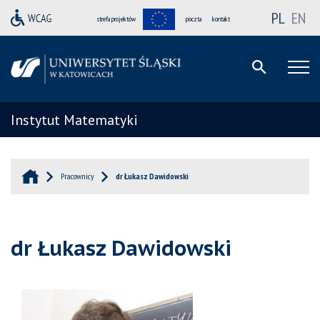
PL
EN
strefa projektów
poczta
kontakt
Instytut Matematyki
Pracownicy
dr Łukasz Dawidowski
dr Łukasz Dawidowski