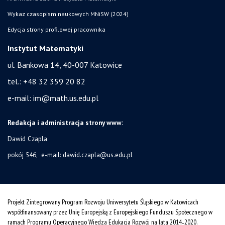
Wykaz czasopism naukowych MNiSW (2024)
Edycja strony profilowej pracownika
Instytut Matematyki
ul. Bankowa 14,
40-007 Katowice
tel.:
+48 32 359 20 82
e-mail:
im@math.us.edu.pl
Redakcja i administracja strony www:
Dawid Czapla
pokój 546, e-mail:
dawid.czapla@us.edu.pl
Projekt Zintegrowany Program Rozwoju Uniwersytetu Śląskiego w Katowicach
współfinansowany przez Unię Europejską z Europejskiego Funduszu Społecznego w
ramach Programu Operacyjnego Wiedza Edukacja Rozwój na lata 2014˗2020.