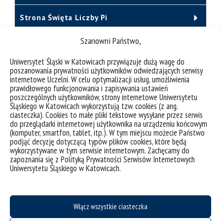
Strona Święta Liczby Pi
Szanowni Państwo,
Uniwersytet Śląski w Katowicach przywiązuje dużą wagę do
Pełnione funkcje
poszanowania prywatności użytkowników odwiedzających serwisy
internetowe Uczelni. W celu optymalizacji usług, umożliwienia
prawidłowego funkcjonowania i zapisywania ustawień
poszczególnych użytkowników, strony internetowe Uniwersytetu
Śląskiego w Katowicach wykorzystują tzw. cookies (z ang.
CV
ciasteczka). Cookies to małe pliki tekstowe wysyłane przez serwis
do przeglądarki internetowej użytkownika na urządzeniu końcowym
(komputer, smartfon, tablet, itp.). W tym miejscu możecie Państwo
podjąć decyzję dotyczącą typów plików cookies, które będą
Plan zajęć
wykorzystywane w tym serwisie internetowym. Zachęcamy do
zapoznania się z Polityką Prywatności Serwisów Internetowych
Uniwersytetu Śląskiego w Katowicach.
Publikacje
Włącz wszystkie ciasteczka