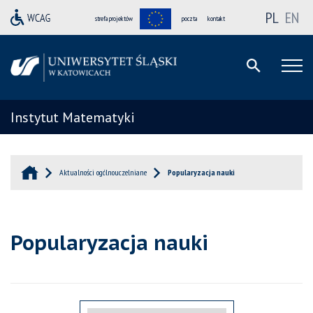
PL
EN
strefa projektów
poczta
kontakt
Instytut Matematyki
Aktualności ogólnouczelniane
Popularyzacja nauki
Popularyzacja nauki