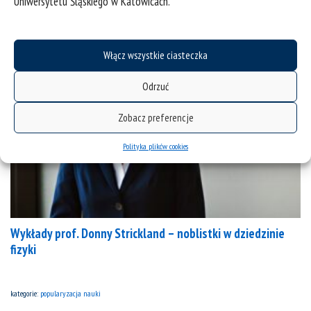
Uniwersytetu Śląskiego w Katowicach.
kategorie:
popularyzacja nauki
Włącz wszystkie ciasteczka
Odrzuć
Zobacz preferencje
Polityka plików cookies
Wykłady prof. Donny Strickland – noblistki w dziedzinie
fizyki
kategorie:
popularyzacja nauki