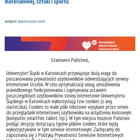
materiałowej, sztuki i sportu
kategorie:
popularyzacja nauki
Szanowni Państwo,
Uniwersytet Śląski w Katowicach przywiązuje dużą wagę do
poszanowania prywatności użytkowników odwiedzających serwisy
internetowe Uczelni. W celu optymalizacji usług, umożliwienia
prawidłowego funkcjonowania i zapisywania ustawień
poszczególnych użytkowników, strony internetowe Uniwersytetu
Śląskiego w Katowicach wykorzystują tzw. cookies (z ang.
ciasteczka). Cookies to małe pliki tekstowe wysyłane przez serwis
do przeglądarki internetowej użytkownika na urządzeniu końcowym
(komputer, smartfon, tablet, itp.). W tym miejscu możecie Państwo
Reprezentacja WNŚiT na 7. Śląskim Festiwalu Nauki
podjąć decyzję dotyczącą typów plików cookies, które będą
wykorzystywane w tym serwisie internetowym. Zachęcamy do
zapoznania się z Polityką Prywatności Serwisów Internetowych