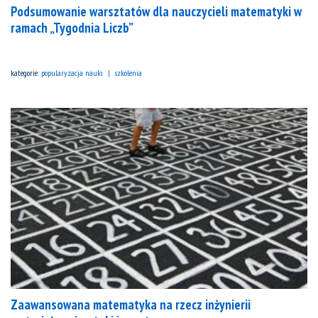
Podsumowanie warsztatów dla nauczycieli matematyki w
ramach „Tygodnia Liczb”
kategorie:
popularyzacja nauki
szkolenia
Zaawansowana matematyka na rzecz inżynierii