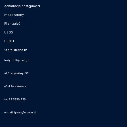
deklaracja dostępności
mapa strony
Plan zajęć
USOS
USNET
Stara strona IP
Instytut Psychologii
ul. Grażyńskiego 53,
40-126 Katowice
tel. 32 3599 739.
e-mail:
ip.wns@us.edu.pl