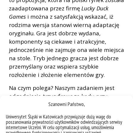
zaadaptowana przez firmę
Lucky Duck
Games
i można z satysfakcją wskazać, iż
rodzima wersja stanowi wierną adaptację
oryginału. Gra jest dobrze wydana,
komponenty są ciekawe i atrakcyjne,
jednocześnie nie zajmuje ona wiele miejsca
na stole. Tryb jednego gracza jest dobrze
przemyślany oraz wspiera szybkie
rozłożenie i złożenie elementów gry.
Na czym polega? Naszym zadaniem jest
odgadnięcie trzycyfrowego kodu przy
Szanowni Państwo,
pomocy zestawu weryfikatorów, które
pozwalają nam na uzyskanie odpowiedzi,
Uniwersytet Śląski w Katowicach przywiązuje dużą wagę do
co do naszych typów. Gra wykorzystuje w
poszanowania prywatności użytkowników odwiedzających serwisy
internetowe Uczelni. W celu optymalizacji usług, umożliwienia
tym miejscu bardzo zmyślny mechanizm
prawidłowego funkcjonowania i zapisywania ustawień