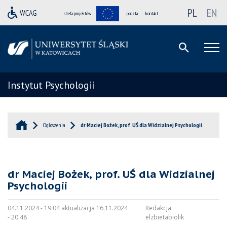
PL
EN
strefa projektów
poczta
kontakt
Instytut Psychologii
Ogłoszenia
dr Maciej Bożek, prof. UŚ dla Widzialnej Psychologii
dr Maciej Bożek, prof. UŚ dla Widzialnej
Psychologii
04.11.2024 - 19:04 aktualizacja 16.11.2024
Redakcja:
- 20:48
elzbietabiolik