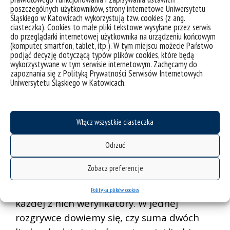
przypominający karty perforowane do
poszczególnych użytkowników, strony internetowe Uniwersytetu
Śląskiego w Katowicach wykorzystują tzw. cookies (z ang.
rozgrywania prostego, w zamyśle, zadania
ciasteczka). Cookies to małe pliki tekstowe wysyłane przez serwis
poznawczego. Kod zawsze ma trzy cyfry od
do przeglądarki internetowej użytkownika na urządzeniu końcowym
(komputer, smartfon, tablet, itp.). W tym miejscu możecie Państwo
1 do 5 i w wariancie solo uzyskujemy tym
podjąć decyzję dotyczącą typów plików cookies, które będą
wykorzystywane w tym serwisie internetowym. Zachęcamy do
wyższy wynik, im mniejszej ilości „pytań” do
zapoznania się z Polityką Prywatności Serwisów Internetowych
mechanizmu potrzebujemy, żeby go
Uniwersytetu Śląskiego w Katowicach.
ustalić.
Z punktu widzenia treningu poznawczego,
Włącz wszystkie ciasteczka
ćwiczenia dedukcji czy też logicznego
rozumowania, gra jest naprawdę dobrze
Odrzuć
zaprojektowana i kolejne zagadki
Zobacz preferencje
zmieniają się nie tylko z uwagi na poziom
trudności, ale również na dostępne w
Polityka plików cookies
każdej z nich weryfikatory. W jednej
rozgrywce dowiemy się, czy suma dwóch