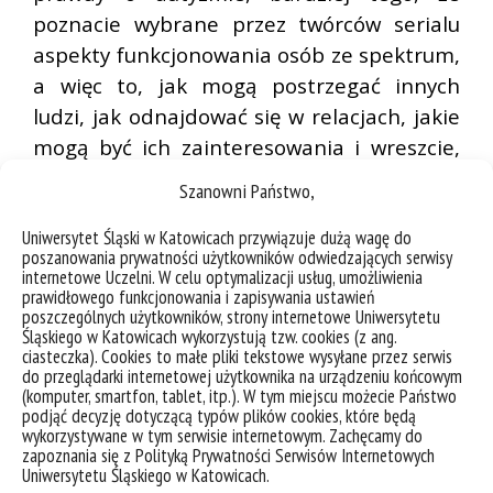
poznacie wybrane przez twórców serialu
aspekty funkcjonowania osób ze spektrum,
a więc to, jak mogą postrzegać innych
ludzi, jak odnajdować się w relacjach, jakie
mogą być ich zainteresowania i wreszcie,
jak mogą reagować na dowcip i
Szanowni Państwo,
dwuznaczność. Poznacie też, jak to
Uniwersytet Śląski w Katowicach przywiązuje dużą wagę do
wszystko może być odbierane przez innych.
poszanowania prywatności użytkowników odwiedzających serwisy
internetowe Uczelni. W celu optymalizacji usług, umożliwienia
Serialowe postaci są wyraziste, każda ma
prawidłowego funkcjonowania i zapisywania ustawień
poszczególnych użytkowników, strony internetowe Uniwersytetu
swoje doświadczenia, plany, ambicje,
Śląskiego w Katowicach wykorzystują tzw. cookies (z ang.
każda coś wnosi do wspólnej mozaiki
ciasteczka). Cookies to małe pliki tekstowe wysyłane przez serwis
do przeglądarki internetowej użytkownika na urządzeniu końcowym
składającej się na wciągającą i dynamiczną
(komputer, smartfon, tablet, itp.). W tym miejscu możecie Państwo
historię o ich codziennym życiu. Historię
podjąć decyzję dotyczącą typów plików cookies, które będą
wykorzystywane w tym serwisie internetowym. Zachęcamy do
świetnie opowiedzianą, uczącą tolerancji,
zapoznania się z Polityką Prywatności Serwisów Internetowych
wrażliwości i empatii. Historię, skłaniającą
Uniwersytetu Śląskiego w Katowicach.