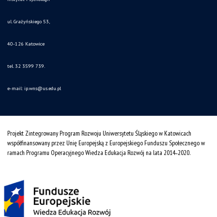
ul. Grażyńskiego 53,
40-126 Katowice
tel. 32 3599 739.
e-mail:
ip.wns@us.edu.pl
Projekt Zintegrowany Program Rozwoju Uniwersytetu Śląskiego w Katowicach
współfinansowany przez Unię Europejską z Europejskiego Funduszu Społecznego w
ramach Programu Operacyjnego Wiedza Edukacja Rozwój na lata 2014˗2020.