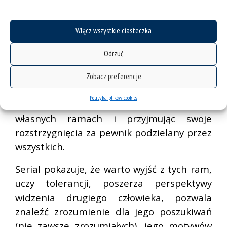
do refleksji nad tym, jak każdy z bohaterów
radzi sobie z wyzwaniami i wreszcie
Włącz wszystkie ciasteczka
odpowiedzenia sobie na pytanie, czy
atypowo robi to tylko Sam? To, co na
Odrzuć
pewno robi Sam – wnosi niezwykle ożywczą
perspektywę widzenia spraw, którym na co
Zobacz preferencje
dzień zazwyczaj nie poświęca się uwagi,
Polityka plików cookies
osadzając otaczający świat i ludzi w swoich
własnych ramach i przyjmując swoje
rozstrzygnięcia za pewnik podzielany przez
wszystkich.
Serial pokazuje, że warto wyjść z tych ram,
uczy tolerancji, poszerza perspektywy
widzenia drugiego człowieka, pozwala
znaleźć zrozumienie dla jego poszukiwań
(nie zawsze zrozumiałych), jego motywów