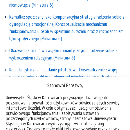
niemowlęcia (Miniatura 6)
Kamuflaż społeczny jako kompensacyjna strategia radzenia sobie z
dysregulacją emocjonalną. Konceptualizacja mechanizmu
funkcjonowania u osób w spektrum autyzmu oraz z rozpoznaniem
lęku społecznego (Miniatura 6)
Okazywanie uczuć w związku romantycznym a radzenie sobie z
wykroczeniem relacyjnym (Miniatura 6)
Kobieta cykliczna – badanie pilotażowe. Doświadczenie swojej
pierwszej miesiączki oraz pierwszej miesiączki u swoich córek w
grupie polskich kobiet (Miniatura 5)
Szanowni Państwo,
Konceptualizacja funkcjonowania psychologicznego muzyków na
Uniwersytet Śląski w Katowicach przywiązuje dużą wagę do
poszanowania prywatności użytkowników odwiedzających serwisy
podstawie modelu elastyczności psychologicznej (Miniatura 5)
internetowe Uczelni. W celu optymalizacji usług, umożliwienia
prawidłowego funkcjonowania i zapisywania ustawień
Regulacja emocjonalna a agresja relacyjna w parach romantycznych:
poszczególnych użytkowników, strony internetowe Uniwersytetu
Badanie z pomiarem podłużnym w planie diadycznym (Miniatura 4)
Śląskiego w Katowicach wykorzystują tzw. cookies (z ang.
ciasteczka). Cookies to małe pliki tekstowe wysyłane przez serwis