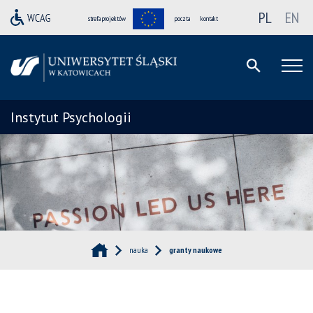
PL
EN
strefa projektów
poczta
kontakt
Instytut Psychologii
nauka
granty naukowe