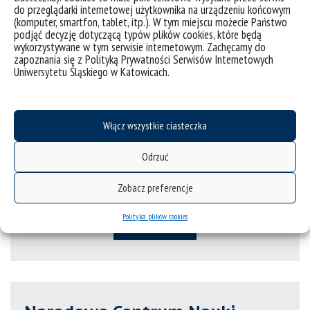
do przeglądarki internetowej użytkownika na urządzeniu końcowym
Elastyczność psychologiczna w funkcjonowaniu jednostki
(komputer, smartfon, tablet, itp.). W tym miejscu możecie Państwo
podjąć decyzję dotyczącą typów plików cookies, które będą
NAWA - program Bekkera
wykorzystywane w tym serwisie internetowym. Zachęcamy do
zapoznania się z Polityką Prywatności Serwisów Internetowych
Uniwersytetu Śląskiego w Katowicach.
Moralne poglądy więźniów
Włącz wszystkie ciasteczka
Odrzuć
Ministerstwo Nauki i
Szkolnictwa Wyższego
Zobacz preferencje
Polityka plików cookies
wejdź