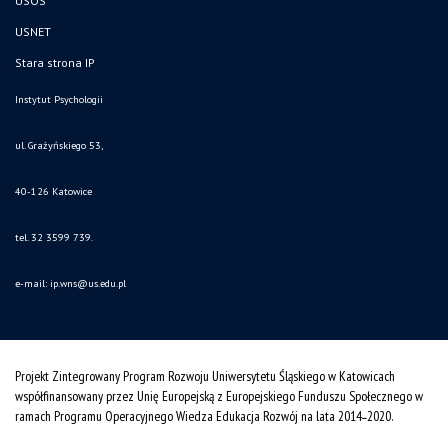
USOS
USNET
Stara strona IP
Instytut Psychologii
ul. Grażyńskiego 53,
40-126 Katowice
tel. 32 3599 739.
e-mail:
ip.wns@us.edu.pl
Projekt Zintegrowany Program Rozwoju Uniwersytetu Śląskiego w Katowicach
współfinansowany przez Unię Europejską z Europejskiego Funduszu Społecznego w
ramach Programu Operacyjnego Wiedza Edukacja Rozwój na lata 2014˗2020.