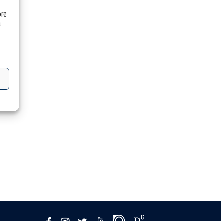
óre
a