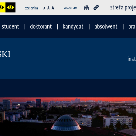
strefa proj
A
wsparcie
czcionka
A
A
student
doktorant
kandydat
absolwent
pra
ins