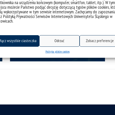
tkownika na urządzeniu końcowym (komputer, smartfon, tablet, itp.). W tym
jscu możecie Państwo podjąć decyzję dotyczącą typów plików cookies, kt
dą wykorzystywane w tym serwisie internetowym. Zachęcamy do zapoznani
 z Polityką Prywatności Serwisów Internetowych Uniwersytetu Śląskiego w
towicach.
łącz wszystkie ciasteczka
Odrzuć
Zobacz preferencje
Tourism
Polityka plików cookies