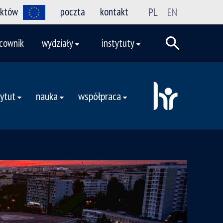
ektów
poczta
kontakt
PL
EN
cownik
wydziały
instytuty
tytut
nauka
współpraca