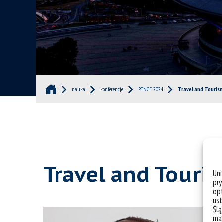
nauka
konferencje
PTNCE 2024
Travel and Touris
Travel and Touri
Un
pry
opt
ust
Ślą
mał