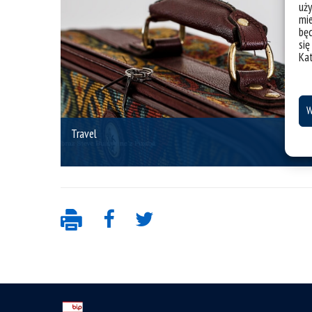
uży
mie
bę
się
Ka
W
Travel