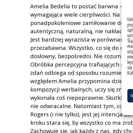
Amelia Bedelia to postać barwna – jedn
wymagająca wiele cierpliwości. Na czym
Un
ponadpokoleniowe zamiłowanie do niej
pry
opt
autentyczną, naturalną, nie nakładają
ust
Jest bardziej wyrazista w porównaniu 
Ślą
mał
przezabawna. Wszystko, co się do niej
uży
dosłowny, bezpośredni. Nie rozumie ko
mie
bę
Obróbka percepcyjna trafiających do n
się
zdań odbiega od sposobu rozumienia p
Ka
względem Amelia przypomina dziecko, 
kompozycji werbalnych, uczy się znacz
W
wykonała coś niepoprawnie. Skutki niek
nie odwracalne. Natomiast tym, co zmi
Rogers (i nie tylko), jest jej intencja 
kroku stara się, by wszystko co ma zrob
Zachowuje się, jak każdy z nas, gdy ch