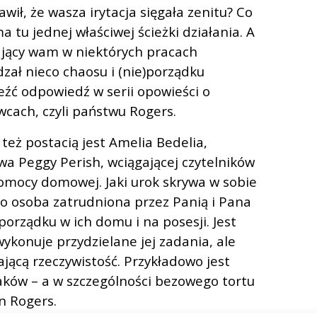
wił, że wasza irytacja sięgała zenitu? Co
 tu jednej właściwej ścieżki działania. A
ający wam w niektórych pracach
ał nieco chaosu i (nie)porządku
ć odpowiedź w serii opowieści o
wcach, czyli państwu Rogers.
 też postacią jest Amelia Bedelia,
wa Peggy Perish, wciągającej czytelników
omocy domowej. Jaki urok skrywa w sobie
o osoba zatrudniona przez Panią i Pana
rządku w ich domu i na posesji. Jest
ykonuje przydzielane jej zadania, ale
jącą rzeczywistość. Przykładowo jest
aków – a w szczególności bezowego tortu
n Rogers.