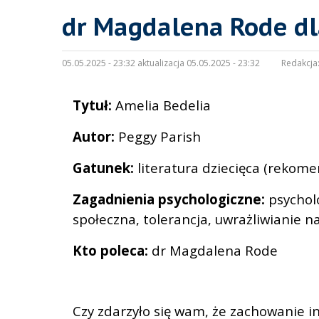
dr Magdalena Rode dla
05.05.2025 - 23:32 aktualizacja 05.05.2025 - 23:32
Redakcja
Tytuł:
Amelia Bedelia
Autor:
Peggy Parish
Gatunek:
literatura dziecięca (rekome
Zagadnienia psychologiczne:
psychol
społeczna, tolerancja, uwrażliwianie n
Kto poleca:
dr Magdalena Rode
Czy zdarzyło się wam, że zachowanie i