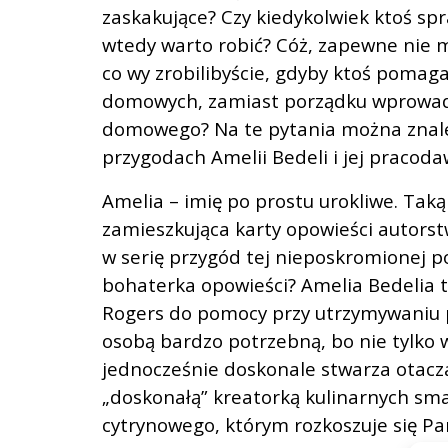
zaskakujące? Czy kiedykolwiek ktoś spra
wtedy warto robić? Cóż, zapewne nie ma
co wy zrobilibyście, gdyby ktoś pomag
domowych, zamiast porządku wprowadz
domowego? Na te pytania można znaleź
przygodach Amelii Bedeli i jej pracoda
Amelia – imię po prostu urokliwe. Taką
zamieszkująca karty opowieści autorst
w serię przygód tej nieposkromionej p
bohaterka opowieści? Amelia Bedelia t
Rogers do pomocy przy utrzymywaniu po
osobą bardzo potrzebną, bo nie tylko w
jednocześnie doskonale stwarza otacza
„doskonałą” kreatorką kulinarnych sm
cytrynowego, którym rozkoszuje się Pa