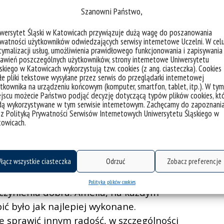
ocześnie bardzo prostolinijna, ale też
Szanowni Państwo,
 polega jej wyrazistość i
iwersytet Śląski w Katowicach przywiązuje dużą wagę do poszanowania
 czytelników? Cóż, bohaterka jest osobą
watności użytkowników odwiedzających serwisy internetowe Uczelni. W cel
ymalizacji usług, umożliwienia prawidłowego funkcjonowania i zapisywania
cą na siebie żadnych masek społecznych.
awień poszczególnych użytkowników, strony internetowe Uniwersytetu
do reszty osób… śmieszna, a nawet
skiego w Katowicach wykorzystują tzw. cookies (z ang. ciasteczka). Cookies
e pliki tekstowe wysyłane przez serwis do przeglądarki internetowej
 mówi lub pisze, odbiera w sposób
tkownika na urządzeniu końcowym (komputer, smartfon, tablet, itp.). W tym
ntekstu kierowanych do niej zdań.
jscu możecie Państwo podjąć decyzję dotyczącą typów plików cookies, kt
dą wykorzystywane w tym serwisie internetowym. Zachęcamy do zapoznani
iej słów i komponowanych w jej stronę
 z Polityką Prywatności Serwisów Internetowych Uniwersytetu Śląskiego w
rzeciętnego człowieka. Pod tym
towicach.
które dopiero wchodzi w przestrzeń
eń i idiomów. Ponadto nie rozumie, że
łącz wszystkie ciasteczka
Odrzuć
Zobacz preferencje
tórych jej działań są straszne, czasami
ękcza serce i łagodzi frustracje państwa
Polityka plików cookies
do czynienia dobra. Amelia, na każdym
ić było jak najlepiej wykonane.
ce sprawić innym radość, w szczególności