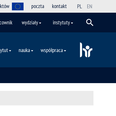
ektów
poczta
kontakt
PL
EN
cownik
wydziały
instytuty
tytut
nauka
współpraca