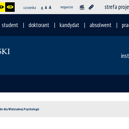
strefa proj
A
wsparcie
czcionka
A
A
student
doktorant
kandydat
absolwent
pra
ins
e dla Widzialnej Psychologii