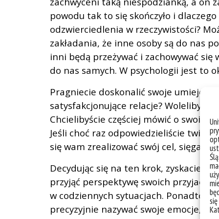
zachwyceni taką niespodzianką, a on 
powodu tak to się skończyło i dlaczeg
odzwierciedlenia w rzeczywistości? Moż
zakładania, że inne osoby są do nas p
inni będą przeżywać i zachowywać się 
do nas samych. W psychologii jest to o
Pragniecie doskonalić swoje umiejętno
satysfakcjonujące relacje? Wolelibyści
Chcielibyście częściej mówić o swoich e
Un
pry
Jeśli choć raz odpowiedzieliście twier
opt
się wam zrealizować swój cel, sięgając
ust
Ślą
mał
Decydując się na ten krok, zyskacie sza
uży
przyjąć perspektywę swoich przyjaciół 
mie
bę
w codziennych sytuacjach. Ponadto
Gr
się
precyzyjnie nazywać swoje emocje, ale 
Ka