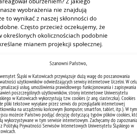
zareagował oburzeniem? Z jakiego
o nasze wyobrażenia nie znajdują
e to wynikać z naszej skłonności do
odobne. Często przecież oczekujemy, że
w określonych okolicznościach podobnie
kreślane mianem projekcji społecznej.
ści komunikacyjne i tworzyć
Szanowni Państwo,
e precyzyjnie nazywać swoje emocje?
mocjach, ale nie wiecie, jak to zrobić?
iwersytet Śląski w Katowicach przywiązuje dużą wagę do poszanowania
watności użytkowników odwiedzających serwisy internetowe Uczelni. W cel
dząco na powyższe pytania, być może uda
ymalizacji usług, umożliwienia prawidłowego funkcjonowania i zapisywania
 po
Grę na emocjach
.
awień poszczególnych użytkowników, strony internetowe Uniwersytetu
skiego w Katowicach wykorzystują tzw. cookies (z ang. ciasteczka). Cookies
e pliki tekstowe wysyłane przez serwis do przeglądarki internetowej
nsę na, by sprawdzić, czy potraficie
tkownika na urządzeniu końcowym (komputer, smartfon, tablet, itp.). W tym
i zrozumieć, jakie emocje towarzyszą im
jscu możecie Państwo podjąć decyzję dotyczącą typów plików cookies, kt
dą wykorzystywane w tym serwisie internetowym. Zachęcamy do zapoznani
a na emocjach
pozwoli Wam nie tylko
 z Polityką Prywatności Serwisów Internetowych Uniwersytetu Śląskiego w
również określać okoliczności ich
towicach.