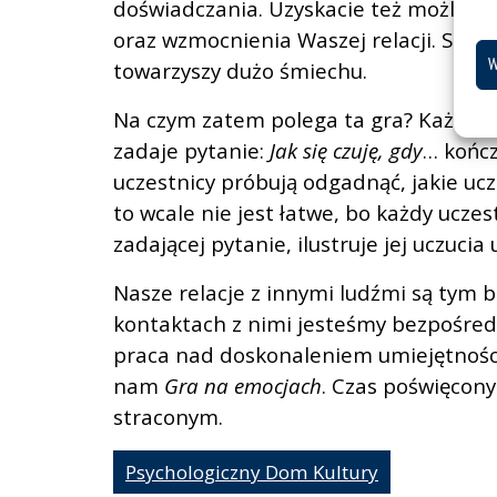
doświadczania. Uzyskacie też możliwoś
oraz wzmocnienia Waszej relacji. Sam
W
towarzyszy dużo śmiechu.
Na czym zatem polega ta gra? Każdor
zadaje pytanie:
Jak się czuję, gdy
… kończ
uczestnicy próbują odgadnąć, jakie ucz
to wcale nie jest łatwe, bo każdy ucze
zadającej pytanie, ilustruje jej uczuci
Nasze relacje z innymi ludźmi są tym b
kontaktach z nimi jesteśmy bezpośredn
praca nad doskonaleniem umiejętnoś
nam
Gra na emocjach
. Czas poświęcon
straconym.
Psychologiczny Dom Kultury