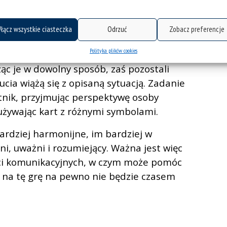
ć lepszego poznania swoich przyjaciół
ym rozgrywkom towarzyszy zaś zwykle
łącz wszystkie ciasteczka
Odrzuć
Zobacz preferencje
Polityka plików cookies
azowo osoba rozpoczynająca rundę
ąc je w dowolny sposób, zaś pozostali
ucia wiążą się z opisaną sytuacją. Zadanie
stnik, przyjmując perspektywę osoby
a używając kart z różnymi symbolami.
ardziej harmonijne, im bardziej w
i, uważni i rozumiejący. Ważna jest więc
ci komunikacyjnych, w czym może pomóc
y na tę grę na pewno nie będzie czasem