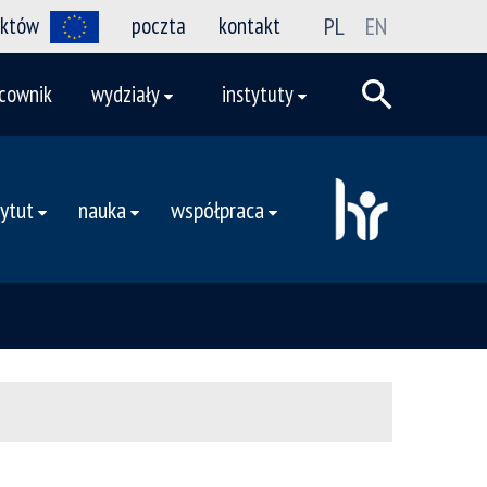
ektów
poczta
kontakt
PL
EN
cownik
wydziały
instytuty
tytut
nauka
współpraca