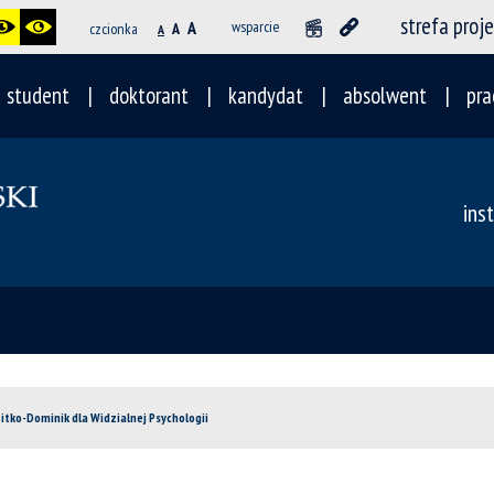
strefa proj
A
wsparcie
czcionka
A
A
student
doktorant
kandydat
absolwent
pra
ins
tko-Dominik dla Widzialnej Psychologii