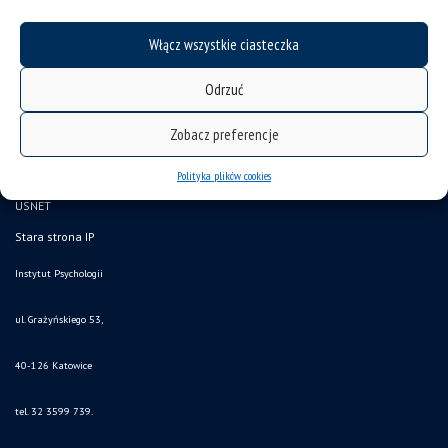
Włącz wszystkie ciasteczka
deklaracja dostępności
Odrzuć
mapa strony
Zobacz preferencje
Plan zajęć
USOS
Polityka plików cookies
USNET
Stara strona IP
Instytut Psychologii
ul. Grażyńskiego 53,
40-126 Katowice
tel. 32 3599 739.