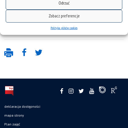
Odrzuć
r.):
https://authors.elsevier.com/a/1mYuI7t
X%7Egi2%7EF
Zobacz preferencje
Polityka plików cookies
deklaracja dostępności
mapa strony
Plan zajęć