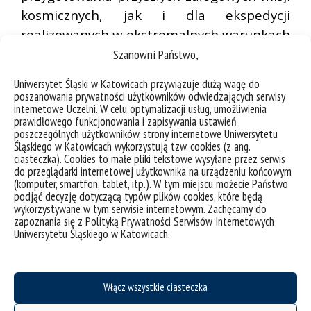
kosmicznych, jak i dla ekspedycji
realizowanych w ekstremalnych warunkach
na Ziemi
Szanowni Państwo,
Barros-Delben, P., Skorupa, A., Barros-
Uniwersytet Śląski w Katowicach przywiązuje dużą wagę do
poszanowania prywatności użytkowników odwiedzających serwisy
Delben, P., Barros-Delben, N., Olivlet, L.,
internetowe Uczelni. W celu optymalizacji usług, umożliwienia
prawidłowego funkcjonowania i zapisywania ustawień
Weeresinghe, R., Mendes, T., Marques-
poszczególnych użytkowników, strony internetowe Uniwersytetu
Quinteiro, P., Gonzalez, L. E., & Silvestre, D.
Śląskiego w Katowicach wykorzystują tzw. cookies (z ang.
ciasteczka). Cookies to małe pliki tekstowe wysyłane przez serwis
(2026). Analog habitat health and safety
do przeglądarki internetowej użytkownika na urządzeniu końcowym
protocol: Replicable standard system for
(komputer, smartfon, tablet, itp.). W tym miejscu możecie Państwo
podjąć decyzję dotyczącą typów plików cookies, które będą
analyzing data related to human factors in
wykorzystywane w tym serwisie internetowym. Zachęcamy do
simulations. Life Sciences in Space
zapoznania się z Polityką Prywatności Serwisów Internetowych
Uniwersytetu Śląskiego w Katowicach.
Research.
https://doi.org/10.1016/j.lssr.202
6.01.011
Włącz wszystkie ciasteczka
Darmowy dostęp do publikacji (do 26
marca 2026