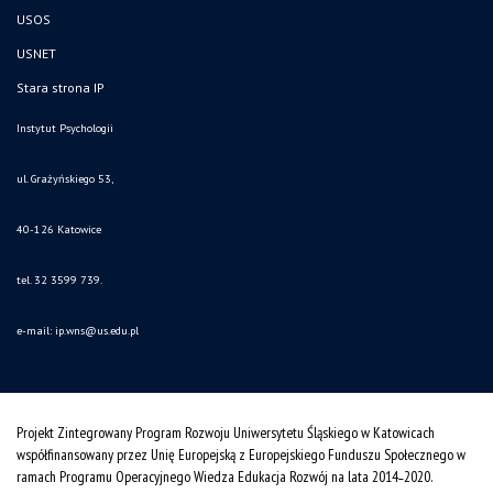
USOS
USNET
Stara strona IP
Instytut Psychologii
ul. Grażyńskiego 53,
40-126 Katowice
tel. 32 3599 739.
e-mail:
ip.wns@us.edu.pl
Projekt Zintegrowany Program Rozwoju Uniwersytetu Śląskiego w Katowicach
współfinansowany przez Unię Europejską z Europejskiego Funduszu Społecznego w
ramach Programu Operacyjnego Wiedza Edukacja Rozwój na lata 2014˗2020.