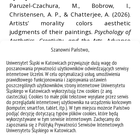
Paruzel-Czachura, M., Bobrow, I.,
Christensen, A. P., & Chatterjee, A. (2026).
Artists’ morality colors aesthetic
judgments of their paintings.
Psychology of
Aesthetics, Creativity, and the Arts.
Advance
online
Szanowni Państwo,
publication.
https://doi.org/10.1037/aca000
Uniwersytet Śląski w Katowicach przywiązuje dużą wagę do
0847
poszanowania prywatności użytkowników odwiedzających serwisy
internetowe Uczelni. W celu optymalizacji usług, umożliwienia
prawidłowego funkcjonowania i zapisywania ustawień
poszczególnych użytkowników, strony internetowe Uniwersytetu
Śląskiego w Katowicach wykorzystują tzw. cookies (z ang.
ciasteczka). Cookies to małe pliki tekstowe wysyłane przez serwis
do przeglądarki internetowej użytkownika na urządzeniu końcowym
(komputer, smartfon, tablet, itp.). W tym miejscu możecie Państwo
podjąć decyzję dotyczącą typów plików cookies, które będą
wykorzystywane w tym serwisie internetowym. Zachęcamy do
zapoznania się z Polityką Prywatności Serwisów Internetowych
Uniwersytetu Śląskiego w Katowicach.