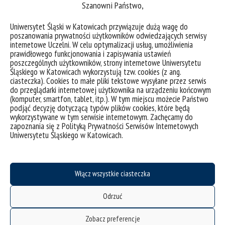
osób zainteresowanych psychologią
Szanowni Państwo,
odżywiania i współczesnymi wyzwaniami
Uniwersytet Śląski w Katowicach przywiązuje dużą wagę do
klinicznymi.
poszanowania prywatności użytkowników odwiedzających serwisy
internetowe Uczelni. W celu optymalizacji usług, umożliwienia
prawidłowego funkcjonowania i zapisywania ustawień
Serdecznie gratulujemy dr Jagodzie
poszczególnych użytkowników, strony internetowe Uniwersytetu
Różyckiej publikacji i życzymy kolejnych
Śląskiego w Katowicach wykorzystują tzw. cookies (z ang.
ciasteczka). Cookies to małe pliki tekstowe wysyłane przez serwis
sukcesów naukowych i wydawniczych.
do przeglądarki internetowej użytkownika na urządzeniu końcowym
(komputer, smartfon, tablet, itp.). W tym miejscu możecie Państwo
Publikacja dostępna w księgarni Difin
podjąć decyzję dotyczącą typów plików cookies, które będą
wykorzystywane w tym serwisie internetowym. Zachęcamy do
zapoznania się z Polityką Prywatności Serwisów Internetowych
Uniwersytetu Śląskiego w Katowicach.
Włącz wszystkie ciasteczka
Odrzuć
Zobacz preferencje