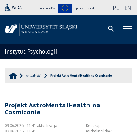
PL
EN
strefa projektów
poczta
kontakt
Instytut Psychologii
Aktualności
Projekt AstroMentalHealth na Cosmiconie
Projekt AstroMentalHealth na
Cosmiconie
09.06.2026 - 11:41 aktualizacja
Redakcja:
09.06.2026 - 11:41
michalinailska2