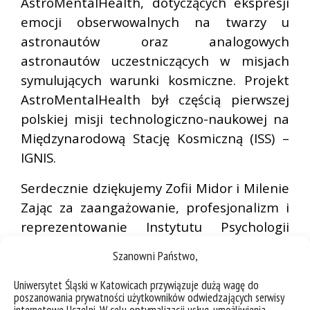
AstroMentalHealth, dotyczących ekspresji
emocji obserwowalnych na twarzy u
astronautów oraz analogowych
astronautów uczestniczących w misjach
symulujących warunki kosmiczne. Projekt
AstroMentalHealth był częścią pierwszej
polskiej misji technologiczno-naukowej na
Międzynarodową Stację Kosmiczną (ISS) –
IGNIS.
Serdecznie dziękujemy Zofii Midor i Milenie
Zając za zaangażowanie, profesjonalizm i
reprezentowanie Instytutu Psychologii
Uniwersytetu Śląskiego podczas tego
Szanowni Państwo,
wyjątkowego wydarzenia.
Uniwersytet Śląski w Katowicach przywiązuje dużą wagę do
poszanowania prywatności użytkowników odwiedzających serwisy
internetowe Uczelni. W celu optymalizacji usług, umożliwienia