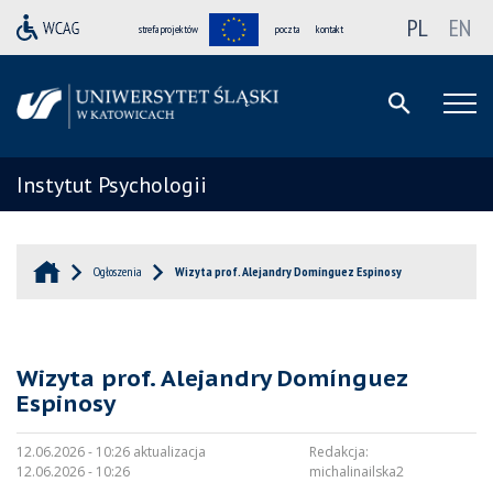
PL
EN
strefa projektów
poczta
kontakt
Instytut Psychologii
Ogłoszenia
Wizyta prof. Alejandry Domínguez Espinosy
Wizyta prof. Alejandry Domínguez
Espinosy
12.06.2026 - 10:26 aktualizacja
Redakcja:
12.06.2026 - 10:26
michalinailska2