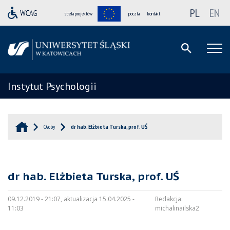
PL
EN
strefa projektów
poczta
kontakt
Instytut Psychologii
Osoby
dr hab. Elżbieta Turska, prof. UŚ
dr hab. Elżbieta Turska, prof. UŚ
09.12.2019 - 21:07, aktualizacja 15.04.2025 -
Redakcja:
11:03
michalinailska2