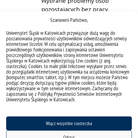
Wybrane problemy osób
pozostających bez pracy.
Niepożądane zjawiska i
Szanowni Państwo,
konsekwencje aktywności
Uniwersytet Śląski w Katowicach przywiązuje dużą wagę do
zawodowej (stres zawodowy,
poszanowania prywatności użytkowników odwiedzających serwisy
mobbing).
internetowe Uczelni. W celu optymalizacji usług, umożliwienia
prawidłowego funkcjonowania i zapisywania ustawień
poszczególnych użytkowników, strony internetowe Uniwersytetu
Śląskiego w Katowicach wykorzystują tzw. cookies (z ang.
ciasteczka). Cookies to małe pliki tekstowe wysyłane przez serwis
do przeglądarki internetowej użytkownika na urządzeniu końcowym
(komputer, smartfon, tablet, itp.). W tym miejscu możecie Państwo
podjąć decyzję dotyczącą typów plików cookies, które będą
wykorzystywane w tym serwisie internetowym. Zachęcamy do
zapoznania się z Polityką Prywatności Serwisów Internetowych
Uniwersytetu Śląskiego w Katowicach.
deklaracja dostępności
mapa strony
Włącz wszystkie ciasteczka
Plan zajęć
USOS
Odrzuć