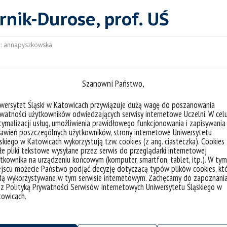
rnik-Durose, prof. UŚ
:
annapyszkowska
chologii
Szanowni Państwo,
u.pl
iwersytet Śląski w Katowicach przywiązuje dużą wagę do poszanowania
watności użytkowników odwiedzających serwisy internetowe Uczelni. W cel
ymalizacji usług, umożliwienia prawidłowego funkcjonowania i zapisywania
awień poszczególnych użytkowników, strony internetowe Uniwersytetu
skiego w Katowicach wykorzystują tzw. cookies (z ang. ciasteczka). Cookies
e pliki tekstowe wysyłane przez serwis do przeglądarki internetowej
tkownika na urządzeniu końcowym (komputer, smartfon, tablet, itp.). W tym
jscu możecie Państwo podjąć decyzję dotyczącą typów plików cookies, kt
dą wykorzystywane w tym serwisie internetowym. Zachęcamy do zapoznani
 z Polityką Prywatności Serwisów Internetowych Uniwersytetu Śląskiego w
towicach.
ona dobrostanu psychicznego),