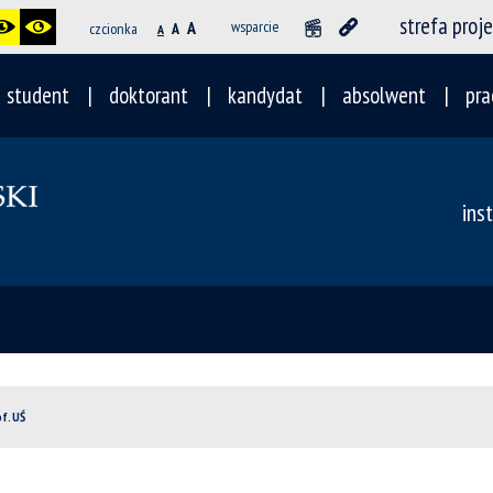
strefa proj
A
wsparcie
czcionka
A
A
student
doktorant
kandydat
absolwent
pra
ins
f. UŚ