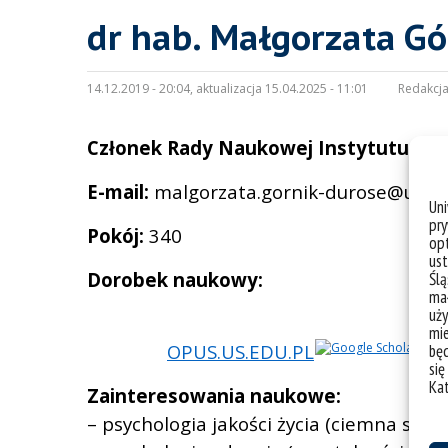
dr hab. Małgorzata Gó
14.12.2019 - 20:04, aktualizacja 15.04.2025 - 11:01
Redakcja
Członek Rady Naukowej Instytutu Psy
E-mail:
malgorzata.gornik-durose@us.ed
Un
pry
Pokój:
340
opt
ust
Dorobek naukowy:
Ślą
mał
uży
mie
OPUS.US.EDU.PL
bę
się
Ka
Zainteresowania naukowe:
– psychologia jakości życia (ciemna str