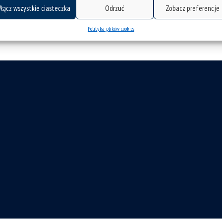
uwikłania zdrowia i zachowań zdrowotnych),
łącz wszystkie ciasteczka
Odrzuć
Zobacz preferencje
a jakość życia).
Polityka plików cookies