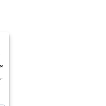
u
 to
óre
a