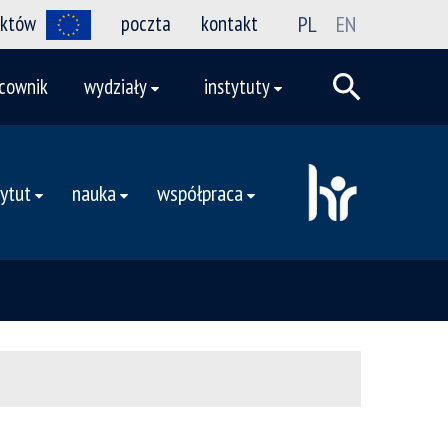
ektów
poczta
kontakt
PL
EN
cownik
wydziały
instytuty
tytut
nauka
współpraca