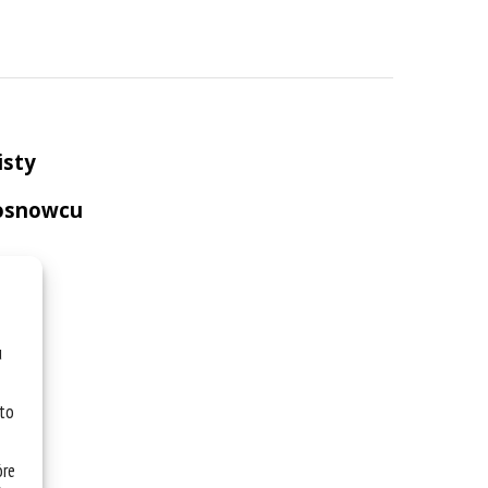
isty
Sosnowcu
u
 to
óre