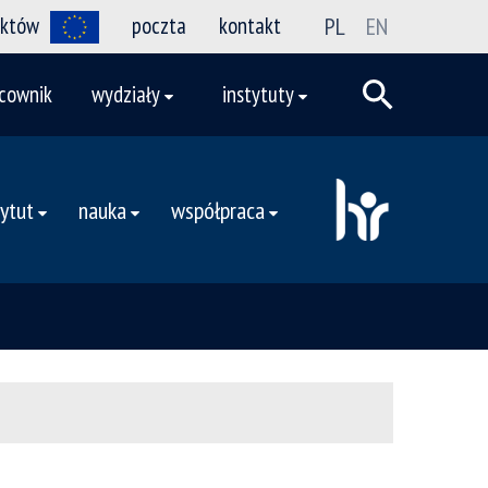
ektów
poczta
kontakt
PL
EN
cownik
wydziały
instytuty
tytut
nauka
współpraca