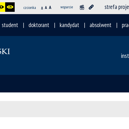
strefa proj
A
wsparcie
czcionka
A
A
student
doktorant
kandydat
absolwent
pra
ins