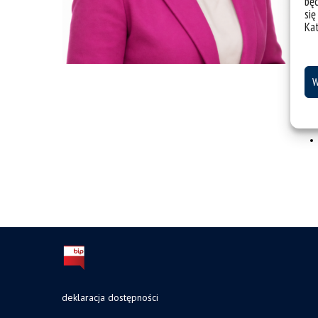
bę
się
Pok
Ka
Zai
W
deklaracja dostępności