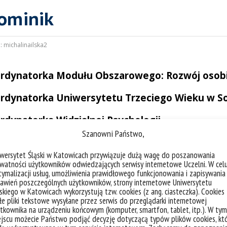
ominik
:
michalinailska2
rdynatorka Modułu Obszarowego: Rozwój osob
rdynatorka Uniwersytetu Trzeciego Wieku w 
rdynatorka Widzialnej Psychologii
Szanowni Państwo,
il:
magdalena.sitko-dominik@us.edu.pl
iwersytet Śląski w Katowicach przywiązuje dużą wagę do poszanowania
obek naukowy:
watności użytkowników odwiedzających serwisy internetowe Uczelni. W cel
ymalizacji usług, umożliwienia prawidłowego funkcjonowania i zapisywania
awień poszczególnych użytkowników, strony internetowe Uniwersytetu
Google Scholar
skiego w Katowicach wykorzystują tzw. cookies (z ang. ciasteczka). Cookies
e pliki tekstowe wysyłane przez serwis do przeglądarki internetowej
tkownika na urządzeniu końcowym (komputer, smartfon, tablet, itp.). W tym
ORCID.ORG
jscu możecie Państwo podjąć decyzję dotyczącą typów plików cookies, kt