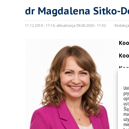
dr Magdalena Sitko-D
11.12.2019 - 17:16, aktualizacja 09.06.2026 - 11:52
Redakcja
Koo
Koo
Koo
E-ma
Un
Dor
pry
opt
ust
Ślą
mał
uży
mie