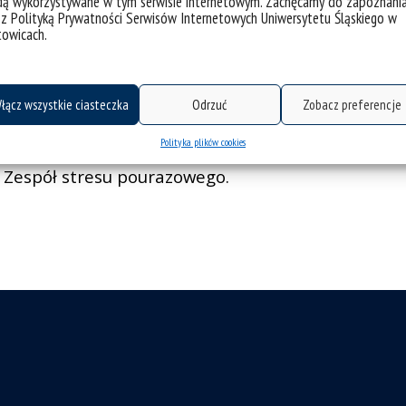
dą wykorzystywane w tym serwisie internetowym. Zachęcamy do zapoznani
 z Polityką Prywatności Serwisów Internetowych Uniwersytetu Śląskiego w
ój:
243
towicach.
nteresowania naukowe:
Psychologia bliskich związków,
łącz wszystkie ciasteczka
Odrzuć
Zobacz preferencje
Psychologia społeczna,
Polityka plików cookies
Komunikacja interpersonalna,
Zespół stresu pourazowego.