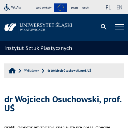
PL
EN
strefa projektów
poczta
kontakt
Instytut Sztuk Plastycznych
Wykładowcy
dr Wojciech Osuchowski, prof. UŚ
dr Wojciech Osuchowski, prof.
UŚ
Grafik, dyrektor artystyczny, specjalista pre-press. Obecnie