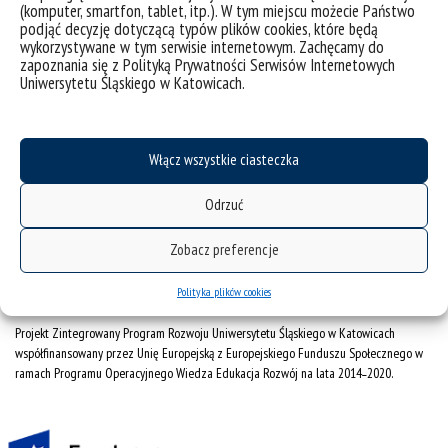
(komputer, smartfon, tablet, itp.). W tym miejscu możecie Państwo
podjąć decyzję dotyczącą typów plików cookies, które będą
deklaracja dostępności
wykorzystywane w tym serwisie internetowym. Zachęcamy do
zapoznania się z Polityką Prywatności Serwisów Internetowych
mapa strony
Uniwersytetu Śląskiego w Katowicach.
Instytut Sztuk Plastycznych
Uniwersytet Śląski
Włącz wszystkie ciasteczka
Ul. Bielska 62
Odrzuć
43-400 Cieszyn
Zobacz preferencje
Polityka plików cookies
Projekt Zintegrowany Program Rozwoju Uniwersytetu Śląskiego w Katowicach
współfinansowany przez Unię Europejską z Europejskiego Funduszu Społecznego w
ramach Programu Operacyjnego Wiedza Edukacja Rozwój na lata 2014˗2020.