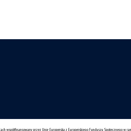
cach współfinansowany przez Unię Europejską z Europejskiego Funduszu Społecznego w r