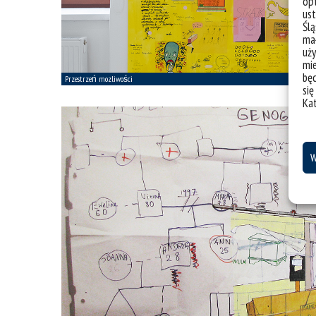
opt
ust
Ślą
mał
uży
mie
bę
się
Ka
W