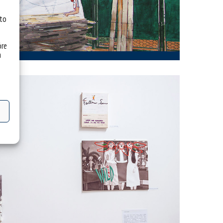
 to
óre
a