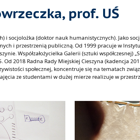
wrzeczka, prof. UŚ
ych) i socjolożka (doktor nauk humanistycznych). Jako so
ch i przestrzenią publiczną. Od 1999 pracuje w Instytu
eszynie. Współzałożycielka Galerii (sztuki współczesnej)
5. Od 2018 Radna Rady Miejskiej Cieszyna (kadencja 2018
ywistości społecznej, koncentruje się na tematach związ
jęcia ze studentami w dużej mierze realizuje w przestr