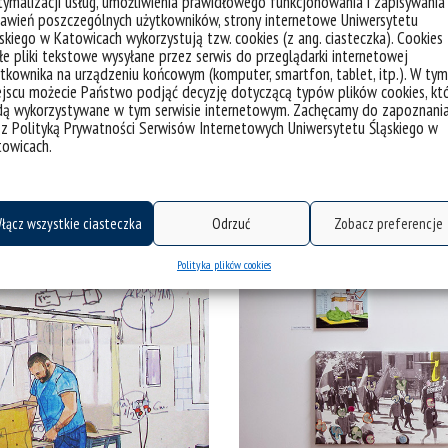
ymalizacji usług, umożliwienia prawidłowego funkcjonowania i zapisywania
awień poszczególnych użytkowników, strony internetowe Uniwersytetu
skiego w Katowicach wykorzystują tzw. cookies (z ang. ciasteczka). Cookies
e pliki tekstowe wysyłane przez serwis do przeglądarki internetowej
tkownika na urządzeniu końcowym (komputer, smartfon, tablet, itp.). W tym
jscu możecie Państwo podjąć decyzję dotyczącą typów plików cookies, kt
dą wykorzystywane w tym serwisie internetowym. Zachęcamy do zapoznani
 z Polityką Prywatności Serwisów Internetowych Uniwersytetu Śląskiego w
towicach.
łącz wszystkie ciasteczka
Odrzuć
Zobacz preferencje
Polityka plików cookies