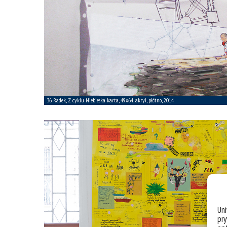
Un
pry