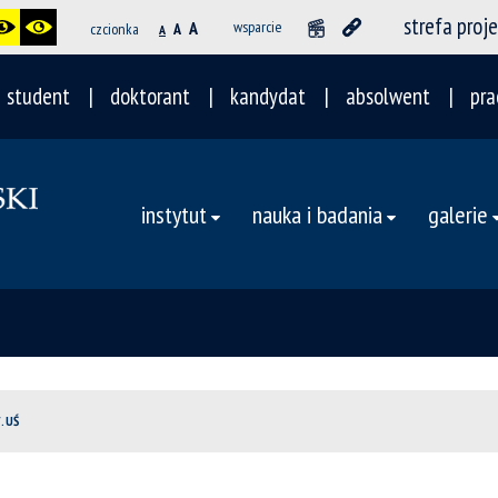
strefa proj
A
wsparcie
czcionka
A
A
student
doktorant
kandydat
absolwent
pra
instytut
nauka i badania
galerie
. UŚ