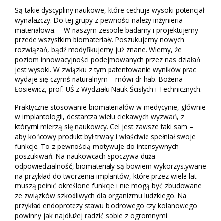
Są takie dyscypliny naukowe, które cechuje wysoki potencjał
wynalazczy. Do tej grupy z pewności należy inżynieria
materiałowa. – W naszym zespole badamy i projektujemy
przede wszystkim biomateriały. Poszukujemy nowych
rozwiązań, bądź modyfikujemy już znane. Wiemy, że
poziom innowacyjności podejmowanych przez nas działań
jest wysoki. W związku z tym patentowanie wyników prac
wydaje się czymś naturalnym – mówi dr hab. Bożena
Łosiewicz, prof. UŚ z Wydziału Nauk Ścisłych i Technicznych.
Praktyczne stosowanie biomateriałów w medycynie, głównie
w implantologii, dostarcza wielu ciekawych wyzwań, z
którymi mierzą się naukowcy. Cel jest zawsze taki sam –
aby końcowy produkt był trwały i właściwie spełniał swoje
funkcje. To z pewnością motywuje do intensywnych
poszukiwań. Na naukowcach spoczywa duża
odpowiedzialność, biomateriały są bowiem wykorzystywane
na przykład do tworzenia implantów, które przez wiele lat
muszą pełnić określone funkcje i nie mogą być zbudowane
ze związków szkodliwych dla organizmu ludzkiego. Na
przykład endoprotezy stawu biodrowego czy kolanowego
powinny jak najdłużej radzić sobie z ogromnymi