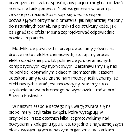
przeciążeniami, w taki sposób, aby pacjent mógł na co dzień
normalnie funkcjonować. Niedoścignionym wzorem jak
zawsze jest natura. Poszukuje się więc rozwiązań
pozwalających otrzymać biomateriał jak najbardziej zbliżony
do naturalnych tkanek, na przykład do struktury kości. Jak
osiągnąć taki efekt? Można zaprojektować odpowiednie
powłoki implantów.
– Modyfikację powierzchni przeprowadzamy głównie na
drodze metod elektrochemicznych, stosujemy proces
elektroosadzania powłok polimerowych, ceramicznych,
kompozytowych czy hybrydowych. Zastanawiamy się nad
najbardziej optymalnym składem biomateriału, czasem
udoskonalamy także znane nam metody. Jeśli uznamy, że
efekt naszych starań jest innowacyjny, staramy się o
uzyskanie prawa ochronnego na wynalazek – mówi prof.
Bożena Łosiewicz.
– W naszym zespole szczególną uwagę zwraca się na
biopolimery, czyli takie związki, które występują w
przyrodzie. Przez ostatnich kilka lat pracowaliśmy nad
pokryciami z kolagenu typu I. Jest to jedno z najważniejszych
białek występujących w naszym organizmie, w tkankach