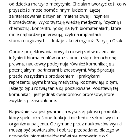
od dziecka marzył o medycynie. Chciałam tworzyć coś, co w
przyszłości może pomóc innym ludziom. Łączę
zainteresowania z inżynierii materiałowej i inżynierii
biomedycznej. Wykorzystuję wiedzę medyczną, fizyczną i
chemiczną, koncentrując się na tych biomateriałach, które
mnie najbardziej interesują, czyli na implantach
stomatologicznych – dodaje z kolei mgr inż. Patrycja Osak.
Oprócz projektowania nowych rozwiązań w dziedzinie
inżynierii biomateriałów oraz starania się o ich ochronę
prawną, naukowcy podejmują również komunikację z
potencjalnymi partnerami biznesowymi. Współpracują
przede wszystkim z producentami i praktykami
reprezentującymi branżę medyczną. Rozmawiają o tym,
jakiego typu rozwiązania są poszukiwane. Podstawą tej
komunikacji jest jednak świadomość procesów, które
zwykle są czasochłonne.
Najważniejsza jest gwarancja wysokiej jakości produktu,
który spełni określone funkcje i nie będzie szkodliwy dla
organizmu pacjenta. Otrzymane przez naukowców wyniki
muszą być powtarzalne i dobrze przebadane, dlatego w
przypadku biomateriałów mówi się przeważnie o 9