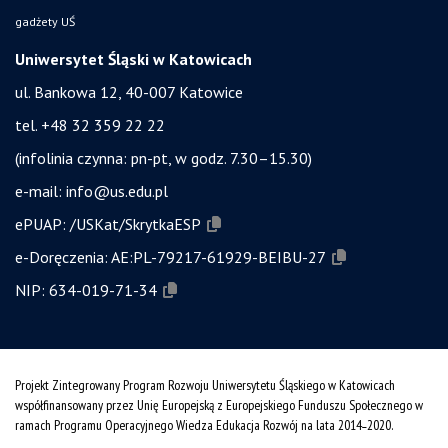
gadżety UŚ
Uniwersytet Śląski w Katowicach
ul. Bankowa 12, 40-007 Katowice
tel. +48 32 359 22 22
(infolinia czynna: pn-pt, w godz. 7.30–15.30)
e-mail:
info@us.edu.pl
ePUAP:
/USKat/SkrytkaESP
e-Doręczenia:
AE:PL-79217-61929-BEIBU-27
NIP:
634-019-71-34
Projekt Zintegrowany Program Rozwoju Uniwersytetu Śląskiego w Katowicach
współfinansowany przez Unię Europejską z Europejskiego Funduszu Społecznego w
ramach Programu Operacyjnego Wiedza Edukacja Rozwój na lata 2014˗2020.