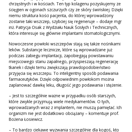
chrzęstnych i w kościach. Ten typ kolagenu pozyskujemy ze
ścięgien w ogonach szczurzych czy ze skóry świńskiej. Dzięki
niemu struktura kości pacjenta, do której wprowadzony
zostanie taki wszczep, szybciej się regeneruje – dodaje mgr
inż. Patrycja Osak z Wydziału Nauk Ścisłych i Technicznych,
która interesuje się głównie implantami stomatologicznymi.
Nowoczesne powłoki wszczepów stają się także nośnikami
leków. Substancje lecznicze, które są wprowadzane już
podczas zabiegu implantacji, zapobiegają powstawaniu
miejscowego stanu zapalnego, przyspieszają regenerację
tkanek i dzięki temu zwiększają prawdopodobieństwo
przyjęcia się wszczepu. To inteligentny sposób podawania
farmaceutyków. Dzięki odpowiednim powłokom można
zaplanować dawkę leku, długość jego podawania i stężenie.
– Jest to szczególnie ważne w przypadku osób starszych,
które zwykle przyjmują wiele medykamentów. O tych,
wprowadzanych wraz z implantem, nie muszą pamiętać. Ich
organizm nie jest dodatkowo obciążany – komentuje prof.
Bożena Łosiewicz.
– To bardzo ciekawe wyzwania szczególnie dla kogoś, kto