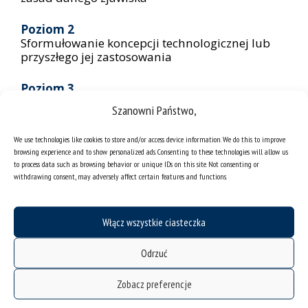
Poziom 2
Sformułowanie koncepcji technologicznej lub
przyszłego jej zastosowania
Poziom 3
Przeprowadzanie eksperymentalnie i
Szanowni Państwo,
analitycznie dowodów na słuszność koncepcji
We use technologies like cookies to store and/or access device information. We do this to improve
Poziom 4
browsing experience and to show personalized ads. Consenting to these technologies will allow us
Przeprowadzanie weryfikacji komponentów
to process data such as browsing behavior or unique IDs on this site. Not consenting or
technologii w warunkach laboratoryjnych
withdrawing consent, may adversely affect certain features and functions.
Poziom 5
Przeprowadzanie weryfikacji komponentów
Włącz wszystkie ciasteczka
technologii w środowisku zbliżonym do
rzeczywistego
Odrzuć
Poziom 6
Zobacz preferencje
Dokonanie demonstracji technologii w
środowisku zbliżonym do rzeczywistego