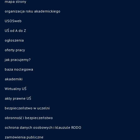
mapa strony
organizacja roku akademickiego
USOSweb
UŚ od A do Z
ogłoszenia
oferty pracy
jak pracujemy?
baza noclegowa
akademiki
Wirtualny UŚ
akty prawne UŚ
bezpieczeństwo w uczelni
obronność i bezpieczeństwo
ochrona danych osobowych i klauzule RODO
zamówienia publiczne