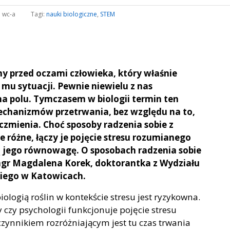
:
wc-a
Tagi:
nauki biologiczne
,
STEM
y przed oczami człowieka, który właśnie
mu sytuacji. Pewnie niewielu z nas
a polu. Tymczasem w biologii termin ten
echanizmów przetrwania, bez względu na to,
ęczmienia. Choć sposoby radzenia sobie z
nie różne, łączy je pojęcie stresu rozumianego
ją jego równowagę. O sposobach radzenia sobie
mgr Magdalena Korek, doktorantka z Wydziału
kiego w Katowicach.
ologią roślin w kontekście stresu jest ryzykowna.
czy psychologii funkcjonuje pojęcie stresu
czynnikiem rozróżniającym jest tu czas trwania