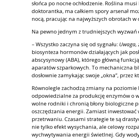
słońca po nocne ochłodzenie. Roślina musi
doktorantka, ma całkiem spory arsenał możl
nocą, pracując na najwyższych obrotach w 
Na pewno jednym z trudniejszych wyzwań dl
– Wszystko zaczyna się od sygnału:
Uwaga, 
biosynteza hormonów działających jak posł
abscysynowy (ABA), którego główną funkcją
aparatów szparkowych. To mechaniczna blok
dosłownie zamykając swoje „okna”, przez kt
Równolegle zachodzą zmiany na poziomie
odpowiedzialne za produkcję enzymów o wł
wolne rodniki i chronią błony biologiczne 
oszczędzania energii. Zamiast inwestować 
przetrwaniu. Czasami strategie te są drasty
nie tylko efekt wysychania, ale celowy rozp
wychwytywania energii świetlnej. Gdy wody 