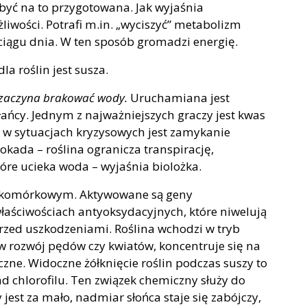
 być na to przygotowana. Jak wyjaśnia
iwości. Potrafi m.in. „wyciszyć” metabolizm
ciągu dnia. W ten sposób gromadzi energię.
a roślin jest susza.
zaczyna brakować wody.
Uruchamiana jest
ańcy. Jednym z najważniejszych graczy jest kwas
 w sytuacjach kryzysowych jest zamykanie
ada – roślina ogranicza transpirację,
óre ucieka woda – wyjaśnia biolożka.
 komórkowym. Aktywowane są geny
aściwościach antyoksydacyjnych, które niwelują
przed uszkodzeniami. Roślina wchodzi w tryb
w rozwój pędów czy kwiatów, koncentruje się na
czne. Widoczne żółknięcie roślin podczas suszy to
ad chlorofilu. Ten związek chemiczny służy do
jest za mało, nadmiar słońca staje się zabójczy,