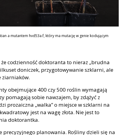
stian a mutantem hvd53a.f, który ma mutację w genie kodującym
 że codzienność doktoranta to nieraz „brudna
ilkuset doniczek, przygotowywanie szklarni, ale
e ziarniaków.
ty obejmujące 400 czy 500 roślin wymagają
edzy pomagają sobie nawzajem, by zdążyć z
i prozaiczna „walka” o miejsce w szklarni na
wadratowy jest na wagę złota. Nie jest to
nia doktorantka.
precyzyjnego planowania. Rośliny dzieli się na