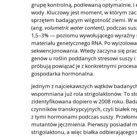
grupę kontrolną, podlewaną optymalnie, i 
wody. Kluczowy jest moment, w którym zaczy
sprzętem badającym wilgotność ziemi. W 
(ang.
volumetric water content)
, podczas sus
1,5–3% — poziomu wywołującego wyraźny str
materiału genetycznego RNA. Po wyizolowani
sekwencjonowania. Wtedy zaczyna się prac
genów u roślin poddanych stresowi suszy i
próbują powiązać je z konkretnymi procesa
gospodarka hormonalna.
Jednym z najciekawszych wątków badanych
wspomniana już rola strigolaktonów. To 
zidentyfikowana dopiero w 2008 roku. Bada
czynników transkrypcyjnych, czyli białek 
z tymi hormonami podczas suszy. Przełomo
mutantów jęczmienia. Pierwszy posiadał m
strigolaktonu, a więc białka odbierająceg