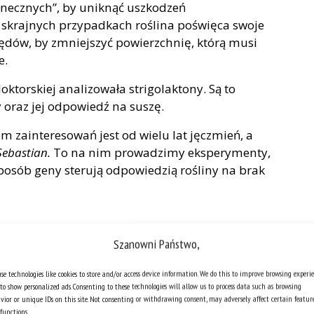
łonecznych”, by uniknąć uszkodzeń
 skrajnych przypadkach roślina poświęca swoje
 pędów, by zmniejszyć powierzchnię, którą musi
e.
torskiej analizowała strigolaktony. Są to
 oraz jej odpowiedź na suszę.
em zainteresowań jest od wielu lat jęczmień, a
Sebastian.
To na nim prowadzimy eksperymenty,
osób geny sterują odpowiedzią rośliny na brak
Szanowni Państwo,
se technologies like cookies to store and/or access device information. We do this to improve browsing experi
to show personalized ads. Consenting to these technologies will allow us to process data such as browsing
vior or unique IDs on this site. Not consenting or withdrawing consent, may adversely affect certain featur
functions.