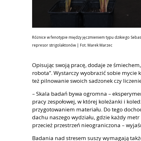
Różnice w fenotypie między jęczmieniem typu dzikiego Seba
represor strigolaktonów | Fot. Marek Marzec
Opisując swoją pracę, dodaje ze śmiechem,
robota”. Wystarczy wyobrazić sobie mycie k
też pilnowanie swoich sadzonek czy liczeni
– Skala badań bywa ogromna – eksperymen
pracy zespołowej, w której koleżanki i kol
przygotowaniem materiału. Do tego dochodz
dachu naszego wydziału, gdzie każdy metr k
przecież przestrzeń nieograniczona – wyjaś
Badania nad stresem suszy wymagają także 