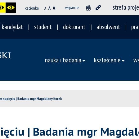
strefa proj
A
wsparcie
czcionka
A
A
kandydat
student
doktorant
absolwent
pra
nauka i badania
kształcenie
ws
ym napięciu | Badania mgr Magdaleny Korek
pięciu | Badania mgr Magda