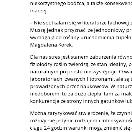
niekorzystnego bodźca, a także konsekwencj
inaczej.
– Nie spotkałam się w literaturze fachowej 
Muszę jednak przyznać, że jednodniowy pr
wymagają od rośliny uruchomienia zupełni
Magdalena Korek.
Dla nas stres jest stanem zaburzenia równo
fizjolodzy roślin twierdzą, że stan idealn
naturalnym po prostu nie występuje. O w
laboratoriach, zwanych fitotronami, ale s
prowadzonych przez naukowców. W naturze
niedoborem: tu za dużo ciepła, tam za mał
konkurencja ze strony innych gatunków lu
Można zaryzykować stwierdzenie, że czynni
różniąc się jedynie rodzajem i intensywn
ciągu 24 godzin warunki mogą zmienić się