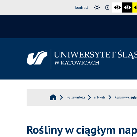
kontrast
Typ zawartości
artykuły
Rośliny w ciągł
Rośliny w ciągłym na