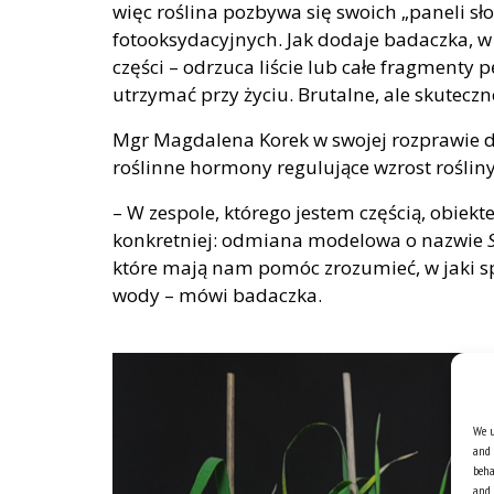
więc roślina pozbywa się swoich „paneli s
fotooksydacyjnych. Jak dodaje badaczka, w
części – odrzuca liście lub całe fragmenty
utrzymać przy życiu. Brutalne, ale skuteczn
Mgr Magdalena Korek w swojej rozprawie dok
roślinne hormony regulujące wzrost rośliny
– W zespole, którego jestem częścią, obiekt
konkretniej: odmiana modelowa o nazwie
które mają nam pomóc zrozumieć, w jaki sp
wody – mówi badaczka.
We u
and 
beha
and 