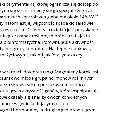
eksperymentalną, której ogranicza się dostęp do
na się stres – mierzy się go specjalistycznym
warunkach kontrolnych gleba ma około 14% VWC
zy natomiast jej wilgotność spada do zaledwie
es u roślin. Celem tych działań jest pozyskanie
u go z tkanek roślinnych próbki trafiają do
a bioinformatyczna. Porównuje się aktywność
 tych z grupy kontrolnej. Następnie naukowcy
mi życiowymi, takimi jak fotosynteza czy
 w ramach doktoratu mgr Magdaleny Korek jest
stosunkowo młoda grupa hormonów roślinnych,
czka skupiła się na poszukiwaniu genów i
regulujących aktywność genów, które współpracują
we okazały się analizy dwóch konkretnych
utację w genie kodującym receptor
o sygnał hormonalny, a drugi w genie kodującym