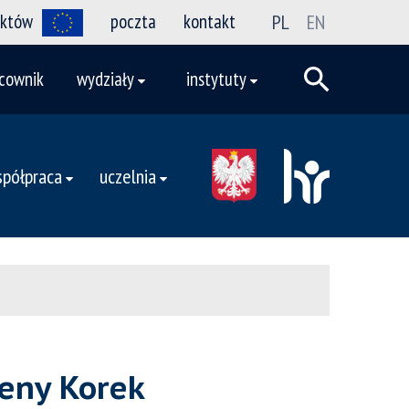
ektów
poczta
kontakt
PL
EN
cownik
wydziały
instytuty
półpraca
uczelnia
leny Korek