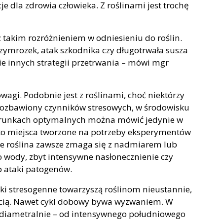
e dla zdrowia człowieka. Z roślinami jest trochę
z takim rozróżnieniem w odniesieniu do roślin.
zymrozek, atak szkodnika czy długotrwała susza
e innych strategii przetrwania – mówi mgr
wagi. Podobnie jest z roślinami, choć niektórzy
y, pozbawiony czynników stresowych, w środowisku
arunkach optymalnych można mówić jedynie w
ą to miejsca tworzone na potrzeby eksperymentów
 roślina zawsze zmaga się z nadmiarem lub
o wody, zbyt intensywne nasłonecznienie czy
b ataki patogenów.
ki stresogenne towarzyszą roślinom nieustannie,
ością. Nawet cykl dobowy bywa wyzwaniem. W
 diametralnie – od intensywnego południowego