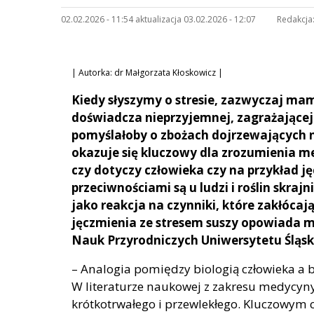
02.02.2026 - 11:54 aktualizacja 03.02.2026 - 12:07
Redakcja
| Autorka: dr Małgorzata Kłoskowicz |
Kiedy słyszymy o stresie, zazwyczaj mam
doświadcza nieprzyjemnej, zagrażającej 
pomyślałoby o zbożach dojrzewających n
okazuje się kluczowy dla zrozumienia m
czy dotyczy człowieka czy na przykład j
przeciwnościami są u ludzi i roślin skraj
jako reakcja na czynniki, które zakłóca
jęczmienia ze stresem suszy opowiada 
Nauk Przyrodniczych Uniwersytetu Śląs
– Analogia pomiędzy biologią człowieka a bi
W literaturze naukowej z zakresu medycyny 
krótkotrwałego i przewlekłego. Kluczowym 