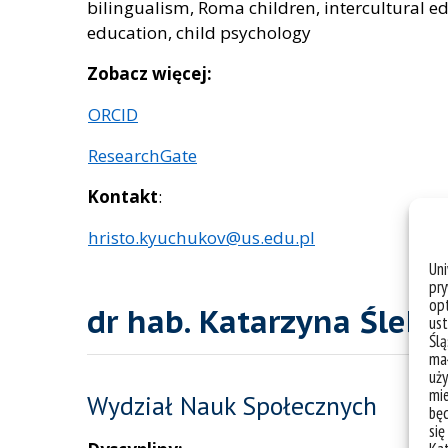
bilingualism, Roma children, intercultural e
education, child psychology
Zobacz więcej:
ORCID
ResearchGate
Kontakt
:
hristo.kyuchukov@us.edu.pl
Un
pry
opt
dr hab. Katarzyna Ślebar
ust
Ślą
mał
uży
mie
Wydział Nauk Społecznych
bę
się