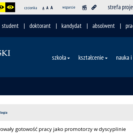
strefa proj
A
wsparcie
czcionka
A
A
student
doktorant
kandydat
absolwent
pra
szkoła
kształcenie
nauka i
logia
larowały gotowość pracy jako promotorzy w dyscyplinie