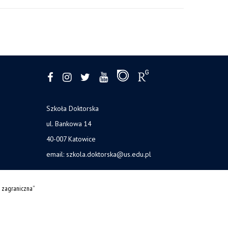
Szkoła Doktorska
ul. Bankowa 14
40-007 Katowice
email:
szkola.doktorska@us.edu.pl
 zagraniczna”