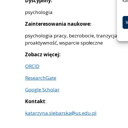
Ka
Dyscypliny:
psychologia
W
Zainteresowania naukowe:
psychologia pracy, bezrobocie, tranzycja, re
proaktywność, wsparcie społeczne
Zobacz więcej:
ORCID
ResearchGate
Google Scholar
Kontakt
:
katarzyna.slebarska@us.edu.pl