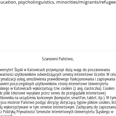
ducation, psycholinguistics, minorities/migrants/refugee
Szanowni Państwo,
iwersytet Śląski w Katowicach przywiązuje dużą wagę do poszanowania
watności użytkowników odwiedzających serwisy internetowe Uczelni. W cel
ymalizacji usług, umożliwienia prawidłowego funkcjonowania i zapisywania
ska, prof. UŚ
awień poszczególnych użytkowników, strony internetowe Uniwersytetu
skiego w Katowicach wykorzystują tzw. cookies (z ang. ciasteczka). Cookies
e pliki tekstowe wysyłane przez serwis do przeglądarki internetowej
tkownika na urządzeniu końcowym (komputer, smartfon, tablet, itp.). W tym
jscu możecie Państwo podjąć decyzję dotyczącą typów plików cookies, kt
dą wykorzystywane w tym serwisie internetowym. Zachęcamy do zapoznani
 z Polityką Prywatności Serwisów Internetowych Uniwersytetu Śląskiego w