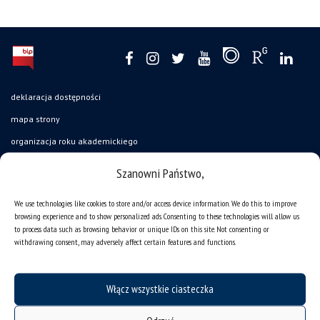
deklaracja dostępności
mapa strony
organizacja roku akademickiego
USOSweb
Szanowni Państwo,
UŚ od A do Z
We use technologies like cookies to store and/or access device information. We do this to improve
ogłoszenia
browsing experience and to show personalized ads. Consenting to these technologies will allow us
to process data such as browsing behavior or unique IDs on this site. Not consenting or
oferty pracy
withdrawing consent, may adversely affect certain features and functions.
jak pracujemy?
baza noclegowa
Włącz wszystkie ciasteczka
akademiki
Wirtualny UŚ