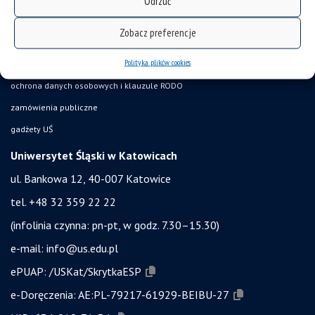
Odrzuć
akty prawne UŚ
Zobacz preferencje
bezpieczeństwo w uczelni
Polityka plików cookies
obronność i bezpieczeństwo
ochrona danych osobowych i klauzule RODO
zamówienia publiczne
gadżety UŚ
Uniwersytet Śląski w Katowicach
ul. Bankowa 12, 40-007 Katowice
tel. +48 32 359 22 22
(infolinia czynna: pn-pt, w godz. 7.30–15.30)
e-mail:
info@us.edu.pl
ePUAP:
/USKat/SkrytkaESP
e-Doręczenia:
AE:PL-79217-61929-BEIBU-27