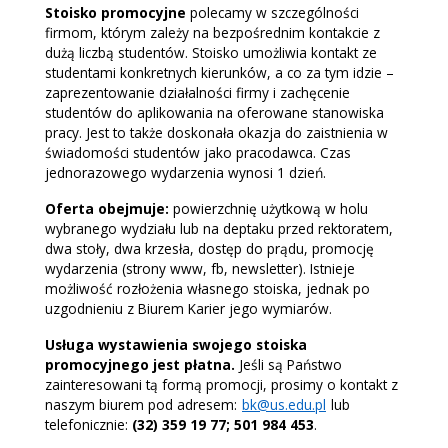
Stoisko promocyjne
polecamy w szczególności
firmom, którym zależy na bezpośrednim kontakcie z
dużą liczbą studentów. Stoisko umożliwia kontakt ze
studentami konkretnych kierunków, a co za tym idzie –
zaprezentowanie działalności firmy i zachęcenie
studentów do aplikowania na oferowane stanowiska
pracy. Jest to także doskonała okazja do zaistnienia w
świadomości studentów jako pracodawca. Czas
jednorazowego wydarzenia wynosi 1 dzień.
Oferta obejmuje:
powierzchnię użytkową w holu
wybranego wydziału lub na deptaku przed rektoratem,
dwa stoły, dwa krzesła, dostęp do prądu, promocję
wydarzenia (strony www, fb, newsletter). Istnieje
możliwość rozłożenia własnego stoiska, jednak po
uzgodnieniu z Biurem Karier jego wymiarów.
Usługa wystawienia swojego stoiska
promocyjnego jest płatna.
Jeśli są Państwo
zainteresowani tą formą promocji, prosimy o kontakt z
naszym biurem pod adresem:
bk@us.edu.pl
lub
telefonicznie:
(32)
359 19 77; 501 984 453
.