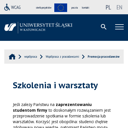
PL
EN
strefa projektów
poczta
kontakt
współpraca
Współpraca z pracodawcami
Promocja pracodawców
Szkolenia i warsztaty
Jeśli zależy Państwu na
zaprezentowaniu
studentom firmy
to doskonałym rozwiązaniem jest
przeprowadzenie spotkania w formie szkolenia lub
warsztatów. Korzyść jest obopólna: studenci chętnie
zdobywają nową wiedzę, natomiast Państwo mogą