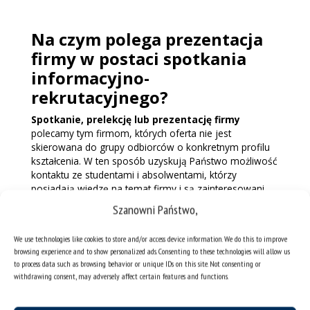
Na czym polega prezentacja
firmy w postaci spotkania
informacyjno-
rekrutacyjnego?
Spotkanie, prelekcję lub prezentację firmy
polecamy tym firmom, których oferta nie jest
skierowana do grupy odbiorców o konkretnym profilu
kształcenia. W ten sposób uzyskują Państwo możliwość
kontaktu ze studentami i absolwentami, którzy
posiadają wiedzę na temat firmy i są zainteresowani
zatrudnieniem w niej. Jednocześnie, spotkanie takie
Szanowni Państwo,
może służyć realizacji rekrutacji na konkretne
stanowisko pracy. Czas jednorazowego wydarzenia
We use technologies like cookies to store and/or access device information. We do this to improve
wynosi 2 godziny zegarowe.
browsing experience and to show personalized ads. Consenting to these technologies will allow us
to process data such as browsing behavior or unique IDs on this site. Not consenting or
Oferta obejmuje:
udostępnienie sali wykładowej na
withdrawing consent, may adversely affect certain features and functions.
wybranym Wydziale lub w przestrzeniach spinPLACE,
sprzęt multimedialny (projektor, komputer), promocję