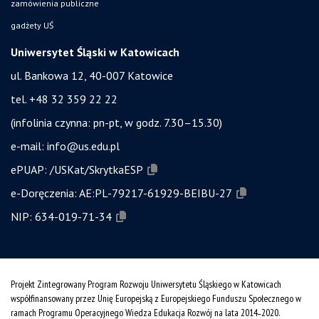
zamówienia publiczne
gadżety UŚ
Uniwersytet Śląski w Katowicach
ul. Bankowa 12, 40-007 Katowice
tel. +48 32 359 22 22
(infolinia czynna: pn-pt, w godz. 7.30–15.30)
e-mail:
info@us.edu.pl
ePUAP:
/USKat/SkrytkaESP
e-Doręczenia:
AE:PL-79217-61929-BEIBU-27
NIP:
634-019-71-34
Projekt Zintegrowany Program Rozwoju Uniwersytetu Śląskiego w Katowicach
współfinansowany przez Unię Europejską z Europejskiego Funduszu Społecznego w
ramach Programu Operacyjnego Wiedza Edukacja Rozwój na lata 2014˗2020.