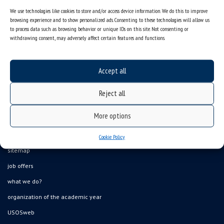
We use technologies like cookies to store and/or access device information. We do this to improve
browsing experience and to show personalized ads. Consenting to these technologies will allow us
to process data such as browsing behavior or unique IDs on this site. Not consenting or
withdrawing consent, may adversely affect certain features and functions.
Accept all
Reject all
More options
Data availability statement
Cookie Policy
sitemap
job offers
what we do?
organization of the academic year
USOSweb