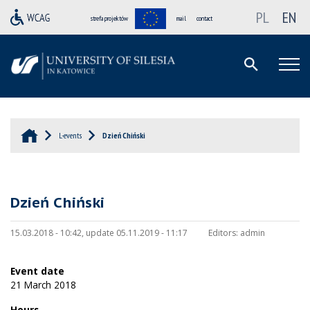
PL
EN
strefa projektów
mail
contact
L-events
Dzień Chiński
Dzień Chiński
15.03.2018 - 10:42, update 05.11.2019 - 11:17
Editors:
admin
Event date
21 March 2018
Hours