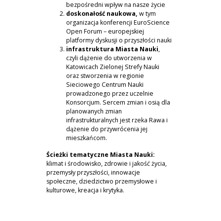
bezpośredni wpływ na nasze życie
doskonałość naukowa,
w tym
organizacja konferencji EuroScience
Open Forum – europejskiej
platformy dyskusji o przyszłości nauki
infrastruktura Miasta Nauki
,
czyli dążenie do utworzenia w
Katowicach Zielonej Strefy Nauki
oraz stworzenia w regionie
Sieciowego Centrum Nauki
prowadzonego przez uczelnie
Konsorcjum. Sercem zmian i osią dla
planowanych zmian
infrastrukturalnych jest rzeka Rawa i
dążenie do przywrócenia jej
mieszkańcom.
Ścieżki tematyczne Miasta Nauki:
klimat i środowisko, zdrowie i jakość życia,
przemysły przyszłości, innowacje
społeczne, dziedzictwo przemysłowe i
kulturowe, kreacja i krytyka.