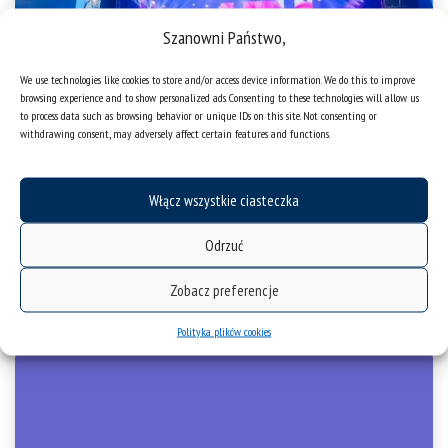
Szanowni Państwo,
We use technologies like cookies to store and/or access device information. We do this to improve
browsing experience and to show personalized ads. Consenting to these technologies will allow us
to process data such as browsing behavior or unique IDs on this site. Not consenting or
withdrawing consent, may adversely affect certain features and functions.
Włącz wszystkie ciasteczka
KATOPOLIS
Odrzuć
Widowisko naukowo-teatralne otwierające obchody EMNK 2024
Zobacz preferencje
już za nami! W katowickim Spodku zebrało się ponad 6 tys. osób
– zobacz podsumowanie tego wydarzenia!
Polityka plików cookies