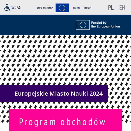
PL
EN
strefa projektów
poczta
kontakt
Europejskie Miasto Nauki 2024
Program obchodów