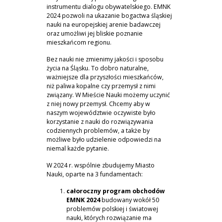
instrumentu dialogu obywatelskiego. EMNK
2024 pozwoli na ukazanie bogactwa śląskiej
nauki na europejskiej arenie badawczej
oraz umożliwi jej bliskie poznanie
mieszkańcom regionu.
Bez nauki nie zmienimy jakości i sposobu
życia na Śląsku. To dobro naturalne,
ważniejsze dla przyszłości mieszkańców,
niż paliwa kopalne czy przemysł z nimi
związany. W Mieście Nauki możemy uczynić
z niej nowy przemysł. Chcemy aby w
naszym województwie oczywiste było
korzystanie z nauki do rozwiązywania
codziennych problemów, a także by
możliwe było udzielenie odpowiedzi na
niemal każde pytanie.
W 2024 r. wspólnie zbudujemy Miasto
Nauki, oparte na 3 fundamentach:
całoroczny program obchodów
EMNK 2024
budowany wokół 50
problemów polskiej i światowej
nauki, których rozwiązanie ma