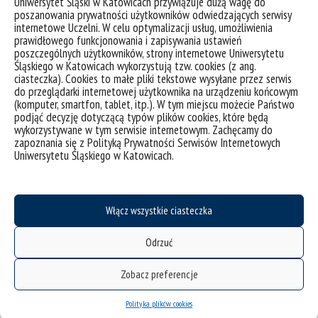
Uniwersytet Śląski w Katowicach przywiązuje dużą wagę do
poszanowania prywatności użytkowników odwiedzających serwisy
internetowe Uczelni. W celu optymalizacji usług, umożliwienia
Śląskie Kuratorium Oświaty
prawidłowego funkcjonowania i zapisywania ustawień
poszczególnych użytkowników, strony internetowe Uniwersytetu
Śląskiego w Katowicach wykorzystują tzw. cookies (z ang.
ciasteczka). Cookies to małe pliki tekstowe wysyłane przez serwis
do przeglądarki internetowej użytkownika na urządzeniu końcowym
(komputer, smartfon, tablet, itp.). W tym miejscu możecie Państwo
podjąć decyzję dotyczącą typów plików cookies, które będą
wykorzystywane w tym serwisie internetowym. Zachęcamy do
zapoznania się z Polityką Prywatności Serwisów Internetowych
Uniwersytetu Śląskiego w Katowicach.
Prezydent Miasta Katowice
Włącz wszystkie ciasteczka
Odrzuć
Zobacz preferencje
Polityka plików cookies