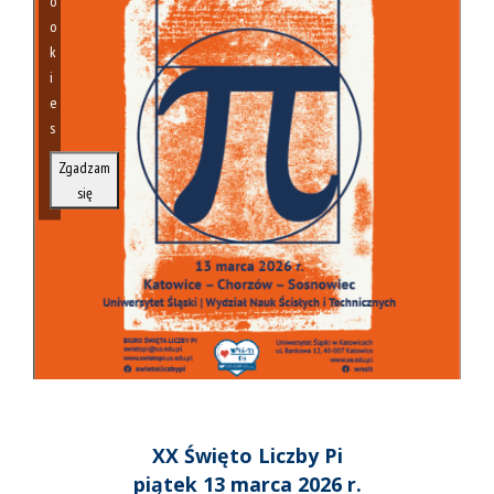
o
o
k
i
e
s
Zgadzam
się
XX Święto Liczby Pi
piątek 13 marca 2026 r.