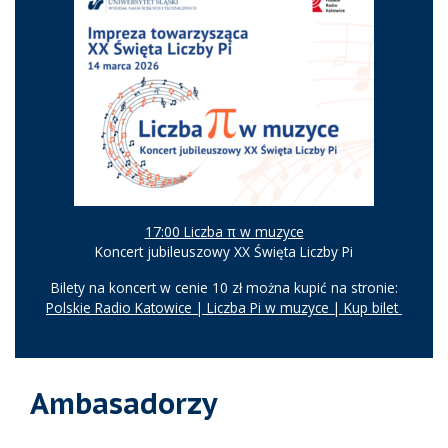
17:00 Liczba π w muzyce
Koncert jubileuszowy XX Święta Liczby Pi
Bilety na koncert w cenie 10 zł można kupić na stronie:
Polskie Radio Katowice | Liczba Pi w muzyce | Kup bilet
Ambasadorzy