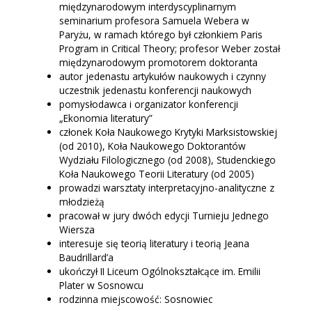
międzynarodowym interdyscyplinarnym
seminarium profesora Samuela Webera w
Paryżu, w ramach którego był członkiem Paris
Program in Critical Theory; profesor Weber został
międzynarodowym promotorem doktoranta
autor jedenastu artykułów naukowych i czynny
uczestnik jedenastu konferencji naukowych
pomysłodawca i organizator konferencji
„Ekonomia literatury”
członek Koła Naukowego Krytyki Marksistowskiej
(od 2010), Koła Naukowego Doktorantów
Wydziału Filologicznego (od 2008), Studenckiego
Koła Naukowego Teorii Literatury (od 2005)
prowadzi warsztaty interpretacyjno-analityczne z
młodzieżą
pracował w jury dwóch edycji Turnieju Jednego
Wiersza
interesuje się teorią literatury i teorią Jeana
Baudrillard’a
ukończył II Liceum Ogólnokształcące im. Emilii
Plater w Sosnowcu
rodzinna miejscowość: Sosnowiec