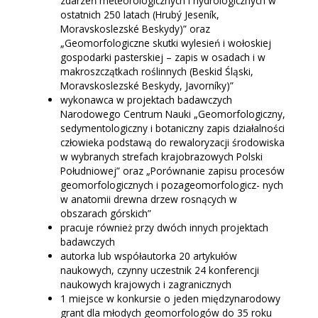
zdarzeń meteorologicznych i hydrologicznych w
ostatnich 250 latach (Hrubý Jeseník,
Moravskoslezské Beskydy)” oraz
„Geomorfologiczne skutki wylesień i wołoskiej
gospodarki pasterskiej – zapis w osadach i w
makroszczątkach roślinnych (Beskid Śląski,
Moravskoslezské Beskydy, Javorníky)”
wykonawca w projektach badawczych
Narodowego Centrum Nauki „Geomorfologiczny,
sedymentologiczny i botaniczny zapis działalności
człowieka podstawą do rewaloryzacji środowiska
w wybranych strefach krajobrazowych Polski
Południowej” oraz „Porównanie zapisu procesów
geomorfologicznych i pozageomorfologicz- nych
w anatomii drewna drzew rosnących w
obszarach górskich”
pracuje również przy dwóch innych projektach
badawczych
autorka lub współautorka 20 artykułów
naukowych, czynny uczestnik 24 konferencji
naukowych krajowych i zagranicznych
1 miejsce w konkursie o jeden międzynarodowy
grant dla młodych geomorfologów do 35 roku