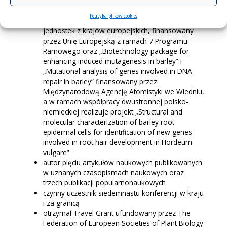
realizuje projekty międzynarodowe: „Enhancing
resource Uptake from Roots under stress in
Polityka plików cookies
cereal crops”, realizowany w konsorcjum 20
jednostek z krajów europejskich, finansowany
przez Unię Europejską z ramach 7 Programu
Ramowego oraz „Biotechnology package for
enhancing induced mutagenesis in barley” i
„Mutational analysis of genes involved in DNA
repair in barley” finansowany przez
Międzynarodową Agencję Atomistyki we Wiedniu,
a w ramach współpracy dwustronnej polsko-
niemieckiej realizuje projekt „Structural and
molecular characterization of barley root
epidermal cells for identification of new genes
involved in root hair development in Hordeum
vulgare”
autor pięciu artykułów naukowych publikowanych
w uznanych czasopismach naukowych oraz
trzech publikacji popularnonaukowych
czynny uczestnik siedemnastu konferencji w kraju
i za granicą
otrzymał Travel Grant ufundowany przez The
Federation of European Societies of Plant Biology