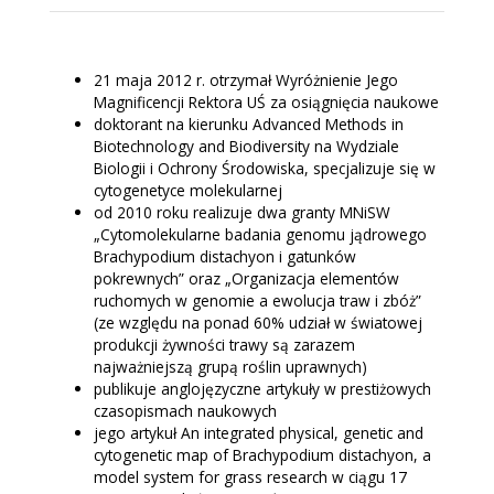
21 maja 2012 r. otrzymał Wyróżnienie Jego
Magnificencji Rektora UŚ za osiągnięcia naukowe
doktorant na kierunku Advanced Methods in
Biotechnology and Biodiversity na Wydziale
Biologii i Ochrony Środowiska, specjalizuje się w
cytogenetyce molekularnej
od 2010 roku realizuje dwa granty MNiSW
„Cytomolekularne badania genomu jądrowego
Brachypodium distachyon i gatunków
pokrewnych” oraz „Organizacja elementów
ruchomych w genomie a ewolucja traw i zbóż”
(ze względu na ponad 60% udział w światowej
produkcji żywności trawy są zarazem
najważniejszą grupą roślin uprawnych)
publikuje anglojęzyczne artykuły w prestiżowych
czasopismach naukowych
jego artykuł An integrated physical, genetic and
cytogenetic map of Brachypodium distachyon, a
model system for grass research w ciągu 17