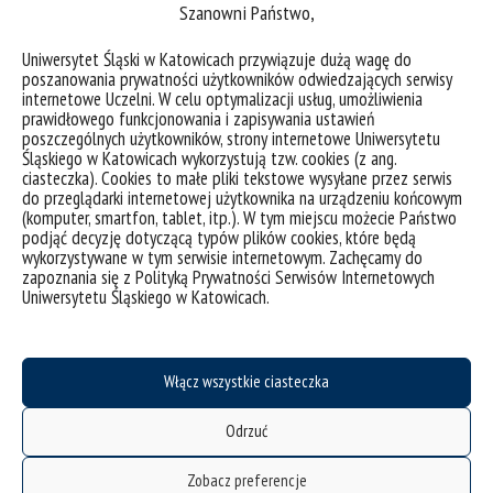
Szanowni Państwo,
Uniwersytet Śląski w Katowicach przywiązuje dużą wagę do
poszanowania prywatności użytkowników odwiedzających serwisy
internetowe Uczelni. W celu optymalizacji usług, umożliwienia
prawidłowego funkcjonowania i zapisywania ustawień
poszczególnych użytkowników, strony internetowe Uniwersytetu
Śląskiego w Katowicach wykorzystują tzw. cookies (z ang.
ciasteczka). Cookies to małe pliki tekstowe wysyłane przez serwis
do przeglądarki internetowej użytkownika na urządzeniu końcowym
(komputer, smartfon, tablet, itp.). W tym miejscu możecie Państwo
podjąć decyzję dotyczącą typów plików cookies, które będą
wykorzystywane w tym serwisie internetowym. Zachęcamy do
Marek Marzec
zapoznania się z Polityką Prywatności Serwisów Internetowych
Uniwersytetu Śląskiego w Katowicach.
21 maja 2012 r. otrzymał Wyróżnienie Jego
Włącz wszystkie ciasteczka
Magnificencji Rektora UŚ za osiągnięcia naukowe
doktorant na kierunku Advanced Methods in
Biotechnology and Biodiversity na Wydziale
Odrzuć
Biologii i Ochrony Środowiska, specjalizuje się w
zakresie biologii i genetyce jęczmienia
Zobacz preferencje