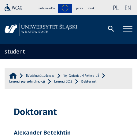
PL
EN
strefa projektów
poczta
kontakt
student
Działalność studencka
Wyróżnienia JM Rektora UŚ
Laureaci poprzednich edycji
Laureaci 2012
Doktorant
Doktorant
Alexander Betekhtin