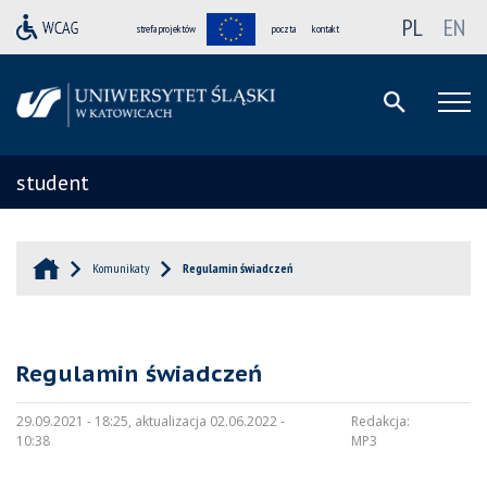
PL
EN
strefa projektów
poczta
kontakt
student
Komunikaty
Regulamin świadczeń
Regulamin świadczeń
29.09.2021 - 18:25, aktualizacja 02.06.2022 -
Redakcja:
10:38
MP3