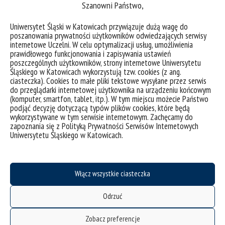
Szanowni Państwo,
Uniwersytet Śląski w Katowicach przywiązuje dużą wagę do
poszanowania prywatności użytkowników odwiedzających serwisy
internetowe Uczelni. W celu optymalizacji usług, umożliwienia
deklaracja dostępności
prawidłowego funkcjonowania i zapisywania ustawień
poszczególnych użytkowników, strony internetowe Uniwersytetu
mapa strony
Śląskiego w Katowicach wykorzystują tzw. cookies (z ang.
ciasteczka). Cookies to małe pliki tekstowe wysyłane przez serwis
UŚ od A do Z
do przeglądarki internetowej użytkownika na urządzeniu końcowym
akty prawne
(komputer, smartfon, tablet, itp.). W tym miejscu możecie Państwo
podjąć decyzję dotyczącą typów plików cookies, które będą
USOSweb
wykorzystywane w tym serwisie internetowym. Zachęcamy do
zapoznania się z Polityką Prywatności Serwisów Internetowych
Wirtualny UŚ
Uniwersytetu Śląskiego w Katowicach.
organizacja roku akademickiego
pierwsze kroki
Włącz wszystkie ciasteczka
zgłaszanie naruszeń
ubezpieczenie zdrowotne
Odrzuć
świadczenia: stypendium i zapomoga
Zobacz preferencje
akademiki