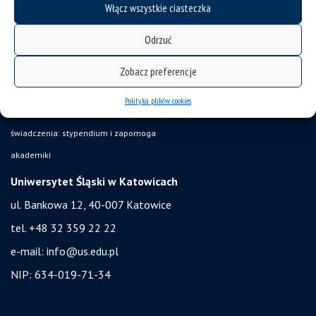
USOSweb
Włącz wszystkie ciasteczka
Wirtualny UŚ
Odrzuć
organizacja roku akademickiego
pierwsze kroki
Zobacz preferencje
zgłaszanie naruszeń
Polityka plików cookies
ubezpieczenie zdrowotne
świadczenia: stypendium i zapomoga
akademiki
Uniwersytet Śląski w Katowicach
ul. Bankowa 12, 40-007 Katowice
tel. +48 32 359 22 22
e-mail:
info@us.edu.pl
NIP: 634-019-71-34