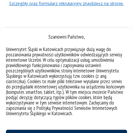
Szczegóły oraz formularz rekrutacyjny znajdziesz na stronie.
Szanowni Państwo,
Uniwersytet Śląski w Katowicach przywiązuje dużą wagę do
poszanowania prywatności użytkowników odwiedzających serwisy
internetowe Uczelni. W celu optymalizacji usług, umożliwienia
prawidłowego funkcjonowania i zapisywania ustawień
poszczególnych użytkowników, strony internetowe Uniwersytetu
Śląskiego w Katowicach wykorzystują tzw. cookies (z ang.
ciasteczka). Cookies to małe pliki tekstowe wysyłane przez serwis
do przeglądarki internetowej użytkownika na urządzeniu końcowym
(komputer, smartfon, tablet, itp.). W tym miejscu możecie Państwo
podjąć decyzję dotyczącą typów plików cookies, które będą
deklaracja dostępności
wykorzystywane w tym serwisie internetowym. Zachęcamy do
mapa strony
zapoznania się z Polityką Prywatności Serwisów Internetowych
Uniwersytetu Śląskiego w Katowicach.
UŚ od A do Z
akty prawne