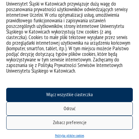
Uniwersytet Śląski w Katowicach przywiązuje dużą wagę do
poszanowania prywatności użytkowników odwiedzających serwisy
To wyjątkowa okazja, by zdobyć doświadczenie,
internetowe Uczelni. W celu optymalizacji usług, umożliwienia
zaprezentować swoje umiejętności i wejść do branży gier
prawidłowego funkcjonowania i zapisywania ustawień
wideo.
poszczególnych użytkowników, strony internetowe Uniwersytetu
Śląskiego w Katowicach wykorzystują tzw. cookies (z ang.
Szczegóły oraz formularz zgłoszeniowy znajdziesz na
ciasteczka). Cookies to małe pliki tekstowe wysyłane przez serwis
stronie organizatora.
Nie przegap swojej szansy – pokaż
do przeglądarki internetowej użytkownika na urządzeniu końcowym
swoją grę światu!
(komputer, smartfon, tablet, itp.). W tym miejscu możecie Państwo
podjąć decyzję dotyczącą typów plików cookies, które będą
wykorzystywane w tym serwisie internetowym. Zachęcamy do
zapoznania się z Polityką Prywatności Serwisów Internetowych
Uniwersytetu Śląskiego w Katowicach.
Włącz wszystkie ciasteczka
Odrzuć
Zobacz preferencje
Polityka plików cookies