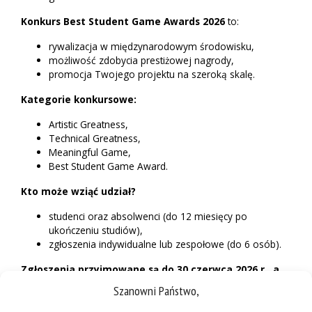
Konkurs Best Student Game Awards 2026
to:
rywalizacja w międzynarodowym środowisku,
możliwość zdobycia prestiżowej nagrody,
promocja Twojego projektu na szeroką skalę.
Kategorie konkursowe:
Artistic Greatness,
Technical Greatness,
Meaningful Game,
Best Student Game Award.
Kto może wziąć udział?
studenci oraz absolwenci (do 12 miesięcy po
ukończeniu studiów),
zgłoszenia indywidualne lub zespołowe (do 6 osób).
Zgłoszenia przyjmowane są do 30 czerwca 2026 r., a
udział w całym wydarzeniu jest całkowicie bezpłatny
.
Szanowni Państwo,
Pamiętaj, że finałowe projekty zostaną zaprezentowane „na
żywo” podczas wielkiego finału w Warszawie!