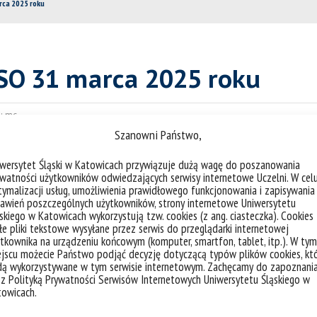
rca 2025 roku
PSO 31 marca 2025 roku
:
mc
Szanowni Państwo,
tucjach, weź udział w warsztatach przygotowawczych
iwersytet Śląski w Katowicach przywiązuje dużą wagę do poszanowania
 Ministrów. Termin spotkania: 31 marca 2025 r.
watności użytkowników odwiedzających serwisy internetowe Uczelni. W cel
ymalizacji usług, umożliwienia prawidłowego funkcjonowania i zapisywania
zieć się jak przebiega proces rekrutacyjny do instytucji 
awień poszczególnych użytkowników, strony internetowe Uniwersytetu
skiego w Katowicach wykorzystują tzw. cookies (z ang. ciasteczka). Cookies
elekcyjnych.
e pliki tekstowe wysyłane przez serwis do przeglądarki internetowej
tkownika na urządzeniu końcowym (komputer, smartfon, tablet, itp.). W tym
rnie – w siedzibie Kancelarii Prezesa Rady Ministrów (Wa
jscu możecie Państwo podjąć decyzję dotyczącą typów plików cookies, kt
dą wykorzystywane w tym serwisie internetowym. Zachęcamy do zapoznani
. 10.00 – 16.00.
 z Polityką Prywatności Serwisów Internetowych Uniwersytetu Śląskiego w
towicach.
rogą mailową:
kariera.ue@kprm.gov.pl
.