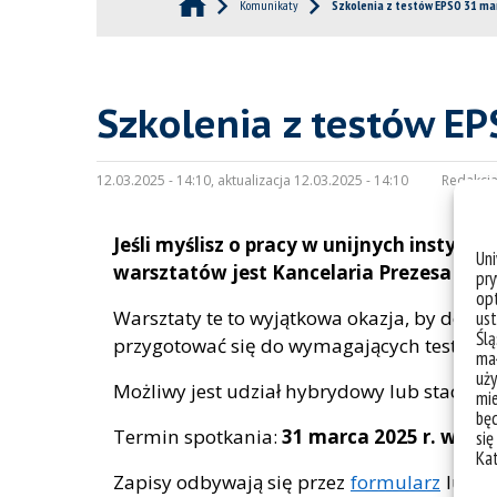
Komunikaty
Szkolenia z testów EPSO 31 ma
Szkolenia z testów E
12.03.2025 - 14:10, aktualizacja 12.03.2025 - 14:10
Redakcja
Jeśli myślisz o pracy w unijnych insty
Un
warsztatów jest Kancelaria Prezesa Rady
pry
opt
Warsztaty te to wyjątkowa okazja, by dowied
ust
Ślą
przygotować się do wymagających testów s
mał
uży
Możliwy jest udział hybrydowy lub stacjona
mie
bę
Termin spotkania:
31 marca 2025 r. w godz
się
Ka
Zapisy odbywają się przez
formularz
lub d