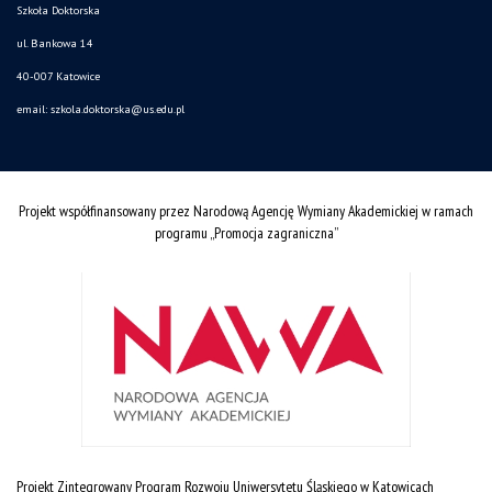
Szkoła Doktorska
ul. Bankowa 14
40-007 Katowice
email:
szkola.doktorska@us.edu.pl
Projekt współfinansowany przez Narodową Agencję Wymiany Akademickiej w ramach
programu „Promocja zagraniczna”
Projekt Zintegrowany Program Rozwoju Uniwersytetu Śląskiego w Katowicach