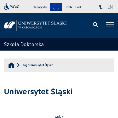
PL
EN
strefa projektów
poczta
kontakt
Szkoła Doktorska
Tag "Uniwersytet Śląski"
Uniwersytet Śląski
widok