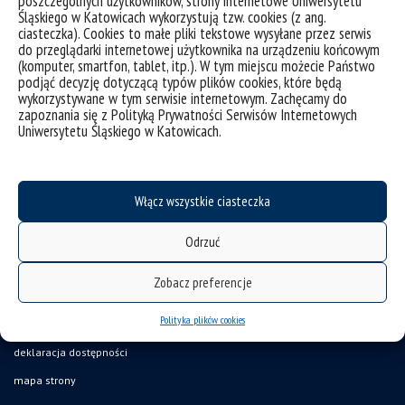
poszczególnych użytkowników, strony internetowe Uniwersytetu
Śląskiego w Katowicach wykorzystują tzw. cookies (z ang.
ciasteczka). Cookies to małe pliki tekstowe wysyłane przez serwis
do przeglądarki internetowej użytkownika na urządzeniu końcowym
Nowa strona internetowa rzecznika praw studenta i
(komputer, smartfon, tablet, itp.). W tym miejscu możecie Państwo
doktoranta
podjąć decyzję dotyczącą typów plików cookies, które będą
wykorzystywane w tym serwisie internetowym. Zachęcamy do
zapoznania się z Polityką Prywatności Serwisów Internetowych
Uniwersytetu Śląskiego w Katowicach.
kategorie:
informacje
wiadomości
tagi :
doktorant
rzecznik
uniwersytet śląski
Włącz wszystkie ciasteczka
Odrzuć
Zobacz preferencje
Polityka plików cookies
deklaracja dostępności
mapa strony