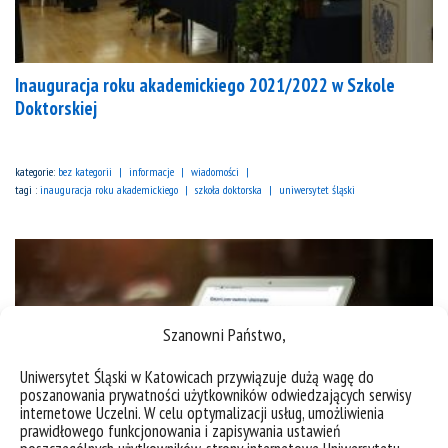
Inauguracja roku akademickiego 2021/2022 w Szkole
Doktorskiej
kategorie:
bez kategorii
informacje
wiadomości
tagi :
inauguracja roku akademickiego
szkoła doktorska
uniwersytet śląski
Szanowni Państwo,
Uniwersytet Śląski w Katowicach przywiązuje dużą wagę do
poszanowania prywatności użytkowników odwiedzających serwisy
internetowe Uczelni. W celu optymalizacji usług, umożliwienia
prawidłowego funkcjonowania i zapisywania ustawień