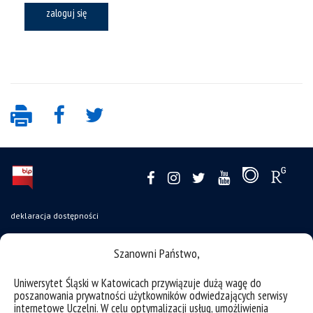
zaloguj się
deklaracja dostępności
mapa strony
Szanowni Państwo,
oferty pracy
Uniwersytet Śląski w Katowicach przywiązuje dużą wagę do
struktura uczelni
poszanowania prywatności użytkowników odwiedzających serwisy
zgłaszanie naruszeń
internetowe Uczelni. W celu optymalizacji usług, umożliwienia