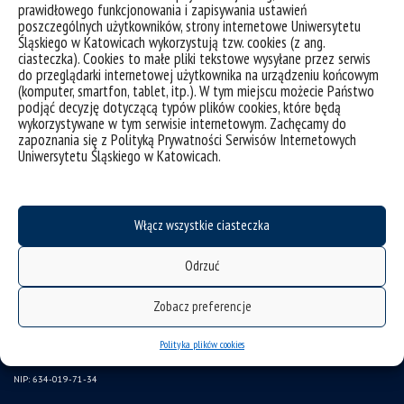
prawidłowego funkcjonowania i zapisywania ustawień
instrukcja logowania do intranetu
poszczególnych użytkowników, strony internetowe Uniwersytetu
Śląskiego w Katowicach wykorzystują tzw. cookies (z ang.
ubezpieczenie pracowników
ciasteczka). Cookies to małe pliki tekstowe wysyłane przez serwis
program emerytalny
do przeglądarki internetowej użytkownika na urządzeniu końcowym
(komputer, smartfon, tablet, itp.). W tym miejscu możecie Państwo
wirtualny UŚ
podjąć decyzję dotyczącą typów plików cookies, które będą
wykorzystywane w tym serwisie internetowym. Zachęcamy do
LEX Baza Dokumentów UŚ
zapoznania się z Polityką Prywatności Serwisów Internetowych
Uniwersytetu Śląskiego w Katowicach.
SAP
Gazeta UŚ
CINiBA
Włącz wszystkie ciasteczka
Komisja Etyki ds. badań naukowych
Odrzuć
Uniwersytet Śląski w Katowicach
ul. Bankowa 12, 40-007 Katowice
Zobacz preferencje
tel. +48 32 359 22 22
Polityka plików cookies
e-mail: info@us.edu.pl
NIP: 634-019-71-34