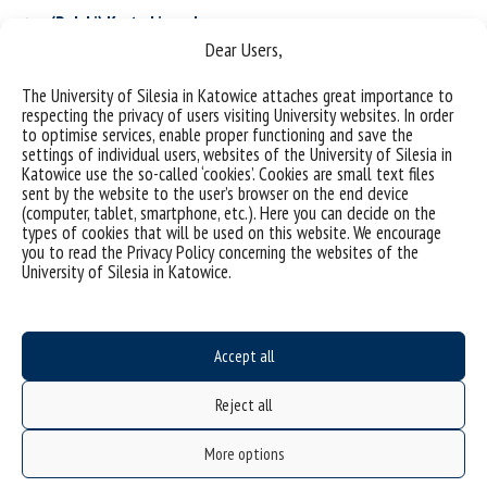
(Polski) Karta kierunku
Dear Users,
The University of Silesia in Katowice attaches great importance to
(Polski) Kryteria kwalifikacji
respecting the privacy of users visiting University websites. In order
to optimise services, enable proper functioning and save the
settings of individual users, websites of the University of Silesia in
Katowice use the so-called ‘cookies’. Cookies are small text files
(Polski) Opłaty za studia
sent by the website to the user’s browser on the end device
(computer, tablet, smartphone, etc.). Here you can decide on the
types of cookies that will be used on this website. We encourage
you to read the Privacy Policy concerning the websites of the
University of Silesia in Katowice.
(Polski) Specjalności
Accept all
(Polski) Praktyki zagraniczne
Reject all
(Polski) Co robią nasi absolwenci ?
More options