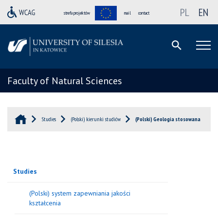
PL
EN
strefa projektów
mail
contact
Faculty of Natural Sciences
Studies
(Polski) kierunki studiów
(Polski) Geologia stosowana
Studies
(Polski) system zapewniania jakości
kształcenia