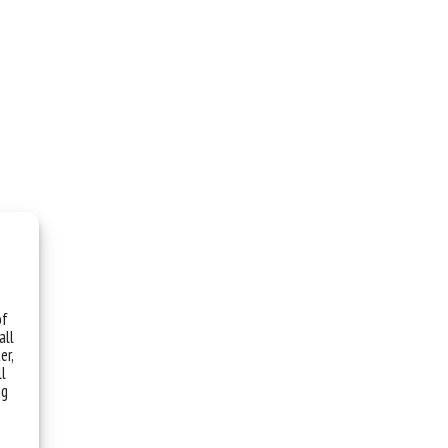
of
all
er,
ll
ng