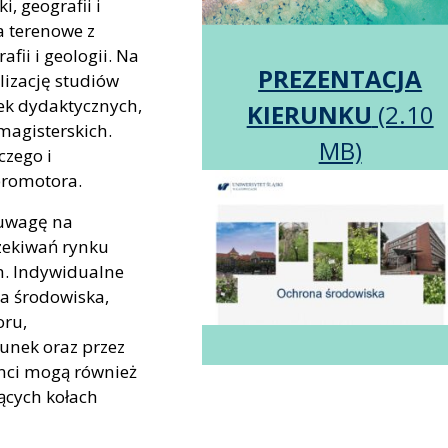
i, geografii i
ia terenowe z
afii i geologii. Na
PREZENTACJA
lizację studiów
żek dydaktycznych,
KIERUNKU
magisterskich.
zego i
promotora.
 uwagę na
zekiwań rynku
h. Indywidualne
a środowiska,
oru,
unek oraz przez
enci mogą również
ących kołach