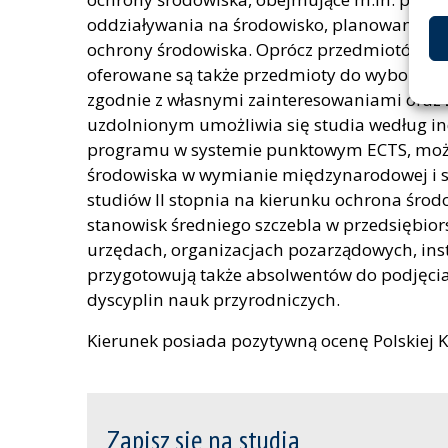
oddziaływania na środowisko, planowania pr
ochrony środowiska. Oprócz przedmiotów obl
oferowane są także przedmioty do wyboru, u
zgodnie z własnymi zainteresowaniami oraz 
uzdolnionym umożliwia się studia według ind
programu w systemie punktowym ECTS, możli
środowiska w wymianie międzynarodowej i st
studiów II stopnia na kierunku ochrona śro
stanowisk średniego szczebla w przedsiębior
urzędach, organizacjach pozarządowych, inst
przygotowują także absolwentów do podjęcia
dyscyplin nauk przyrodniczych.
Kierunek posiada pozytywną ocenę Polskiej K
Zapisz się na studia