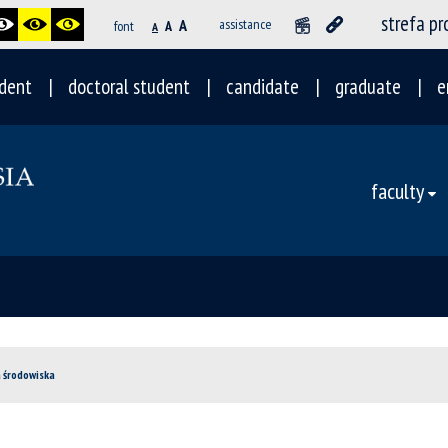
strefa p
A
assistance
font
A
A
dent
doctoral student
candidate
graduate
e
faculty
 środowiska