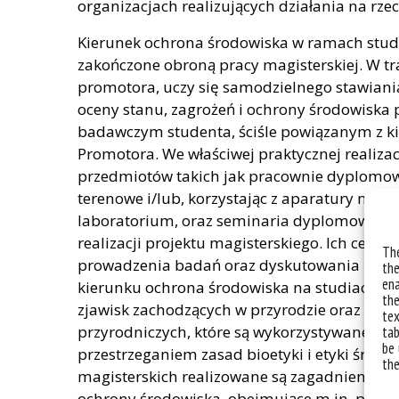
organizacjach realizujących działania na rze
Kierunek ochrona środowiska w ramach studi
zakończone obroną pracy magisterskiej. W tra
promotora, uczy się samodzielnego stawiani
oceny stanu, zagrożeń i ochrony środowiska p
badawczym studenta, ściśle powiązanym z k
Promotora. We właściwej praktycznej realizacji
przedmiotów takich jak pracownie dyplomow
terenowe i/lub, korzystając z aparatury na
laboratorium, oraz seminaria dyplomowe, k
realizacji projektu magisterskiego. Ich cele
The
prowadzenia badań oraz dyskutowania i pre
the
ena
kierunku ochrona środowiska na studiach II
the
zjawisk zachodzących w przyrodzie oraz zas
tex
przyrodniczych, które są wykorzystywane w pl
tab
be 
przestrzeganiem zasad bioetyki i etyki środ
the
magisterskich realizowane są zagadnienia w 
ochrony środowiska, obejmujące m.in. pro