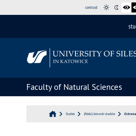
contrast
stu
Faculty of Natural Sciences
Studies
(Polski) kierunki studiów
Ochrona