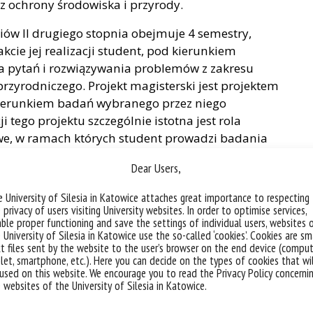
cz ochrony środowiska i przyrody.
ów II drugiego stopnia obejmuje 4 semestry,
kcie jej realizacji student, pod kierunkiem
a pytań i rozwiązywania problemów z zakresu
rzyrodniczego. Projekt magisterski jest projektem
ierunkiem badań wybranego przez niego
 tego projektu szczególnie istotna jest rola
e, w ramach których student prowadzi badania
ukowo-badawczej, przeprowadza analizy w
Dear Users,
tóre wyposażają studenta w niezbędną wiedzę do
m jest merytoryczne przygotowanie studenta do
 University of Silesia in Katowice attaches great importance to respecting
zentowania uzyskanych wyników. Każdy student
 privacy of users visiting University websites. In order to optimise services,
ble proper functioning and save the settings of individual users, websites 
 stopnia zdobywa wiedzę z zakresu modelowania
 University of Silesia in Katowice use the so-called ‘cookies’. Cookies are sm
tosowania metod statystycznych w naukach
t files sent by the website to the user’s browser on the end device (comput
anowaniu i realizacji projektu magisterskiego z
let, smartphone, etc.). Here you can decide on the types of cookies that wi
used on this website. We encourage you to read the Privacy Policy concerni
owiskowej. W ramach kształcenia na studiach
 websites of the University of Silesia in Katowice.
praktyczny sposób przygotowujące specjalistów ds.
blematykę gospodarowania odpadami, oceny