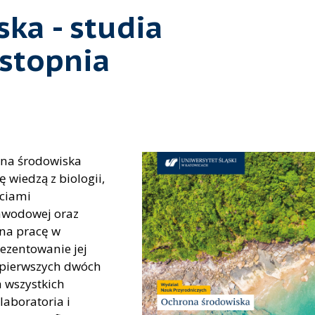
ka - studia
 stopnia
ona środowiska
 wiedzą z biologii,
ściami
zawodowej oraz
na pracę w
rezentowanie jej
 pierwszych dwóch
a wszystkich
laboratoria i