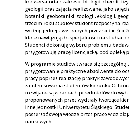
konwersatoria z zakresu: biologii, chemii, fizyk
geologii oraz zajęcia realizowane, jako zajęc
botaniki, geobotaniki, zoologii, ekologii, geogr
trzecim roku studiów student rozpoczyna rea
według jednej z wybranych przez siebie ście
które nawiązują do specjalności na studiach 
Studenci dokonują wyboru problemu badawc
przygotowują pracę licencjacką, pod opieką 
W programie studiów zwraca się szczególną
przygotowanie praktyczne absolwenta do oc
pracy poprzez realizację praktyk zawodowyc
zainteresowania studentów kierunku Ochron
rozwijane są w ramach przedmiotów do wyb
proponowanych przez wydziały tworzące kier
inne jednostki Uniwersytetu Śląskiego. Stud
poszerzać swoją wiedzę przez prace w działaj
naukowych.