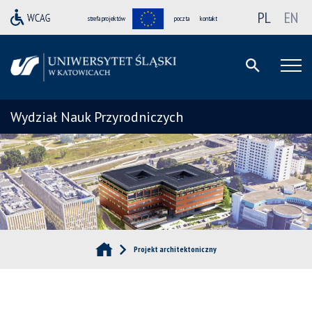
PL
EN
strefa projektów
poczta
kontakt
Wydział Nauk Przyrodniczych
Projekt architektoniczny