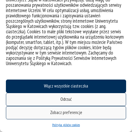
poszanowania prywatności użytkowników odwiedzających serwisy
Trzecie piętro obejmie strefę specjalizacyjnych laboratoriów i
internetowe Uczelni. W celu optymalizacji usług, umożliwienia
pracowni dedykowanych szeroko pojętej mikrobiologii,
prawidłowego funkcjonowania i zapisywania ustawień
biochemii, toksykologii i biotechnologii środowiskowej, opartej o
poszczególnych użytkowników, strony internetowe Uniwersytetu
wykorzystanie mikroorganizmów: bakterii i grzybów
Śląskiego w Katowicach wykorzystują tzw. cookies (z ang.
jednokomórkowych. Z głównego holu komunikacyjnego na tym
ciasteczka). Cookies to małe pliki tekstowe wysyłane przez serwis
piętrze będzie można również wejść na patio, które służyć będzie
do przeglądarki internetowej użytkownika na urządzeniu końcowym
(komputer, smartfon, tablet, itp.). W tym miejscu możecie Państwo
zarówno studentom jak i pracownikom CBB jako strefa relaksu.
podjąć decyzję dotyczącą typów plików cookies, które będą
wykorzystywane w tym serwisie internetowym. Zachęcamy do
zapoznania się z Polityką Prywatności Serwisów Internetowych
Uniwersytetu Śląskiego w Katowicach.
Na czwartym piętrze zlokalizowany będzie szereg
specjalizacyjnych laboratoriów i pracowni z obszarów ekologii,
botaniki, fizjologii roślin, hydrobiologii, biofizyki, biologii komórki
oraz zwierzęcych kultur tkankowych. Na tym poziomie budynku
Włącz wszystkie ciasteczka
znajdzie swoje miejsce również Pracownia Dokumentacji
Botanicznej – Zielnik Naukowy, który zostanie przeniesiony do
CBB z budynków Uniwersytetu zlokalizowanych w Chorzowie.
Odrzuć
Zobacz preferencje
Z kolei na piętrze piątym znajdować się będą rozmaite
Polityka plików cookies
pomieszczenia biurowe, w tym dziekanaty do spraw studenckich,
biura administracji wspomagającej wszystkie zadania