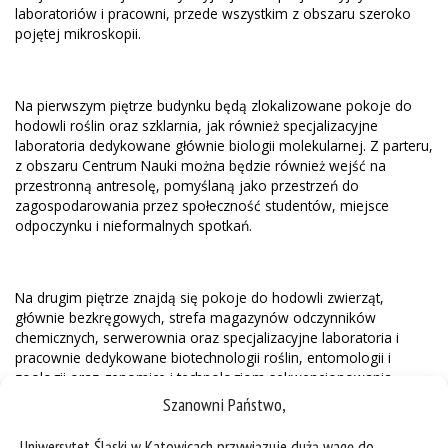
laboratoriów i pracowni, przede wszystkim z obszaru szeroko
pojętej mikroskopii.
Na pierwszym piętrze budynku będą zlokalizowane pokoje do
hodowli roślin oraz szklarnia, jak również specjalizacyjne
laboratoria dedykowane głównie biologii molekularnej. Z parteru,
z obszaru Centrum Nauki można będzie również wejść na
przestronną antresolę, pomyślaną jako przestrzeń do
zagospodarowania przez społeczność studentów, miejsce
odpoczynku i nieformalnych spotkań.
Na drugim piętrze znajdą się pokoje do hodowli zwierząt,
głównie bezkręgowych, strefa magazynów odczynników
chemicznych, serwerownia oraz specjalizacyjne laboratoria i
pracownie dedykowane biotechnologii roślin, entomologii i
zoologii oraz genomice i technologiom sekwencjonowania
nowej generacji (NGS).
Szanowni Państwo,
Uniwersytet Śląski w Katowicach przywiązuje dużą wagę do