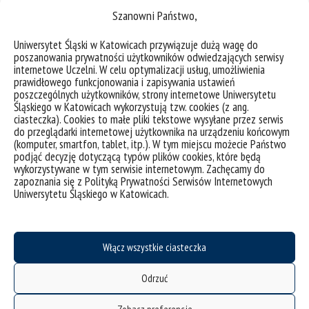
Szanowni Państwo,
Uniwersytet Śląski w Katowicach przywiązuje dużą wagę do
Katalog elektroniczny
poszanowania prywatności użytkowników odwiedzających serwisy
internetowe Uczelni. W celu optymalizacji usług, umożliwienia
prawidłowego funkcjonowania i zapisywania ustawień
poszczególnych użytkowników, strony internetowe Uniwersytetu
Śląskiego w Katowicach wykorzystują tzw. cookies (z ang.
ciasteczka). Cookies to małe pliki tekstowe wysyłane przez serwis
do przeglądarki internetowej użytkownika na urządzeniu końcowym
(komputer, smartfon, tablet, itp.). W tym miejscu możecie Państwo
podjąć decyzję dotyczącą typów plików cookies, które będą
wykorzystywane w tym serwisie internetowym. Zachęcamy do
zapoznania się z Polityką Prywatności Serwisów Internetowych
Uniwersytetu Śląskiego w Katowicach.
deklaracja dostępności
Włącz wszystkie ciasteczka
mapa strony
Odrzuć
klauzule RODO
procedury realizacji dostaw i usług