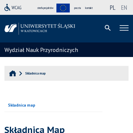
PL
EN
strefa projektów
poczta
kontakt
Wydział Nauk Przyrodniczych
Składnica map
Składnica map
Składnica Map