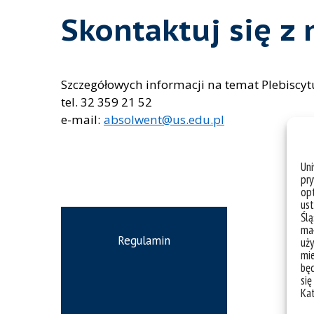
Skontaktuj się z
Szczegółowych informacji na temat Plebiscytu
tel. 32 359 21 52
e-mail:
absolwent@us.edu.pl
Un
pry
opt
ust
Ślą
mał
Regulamin
uży
mie
bę
się
Ka