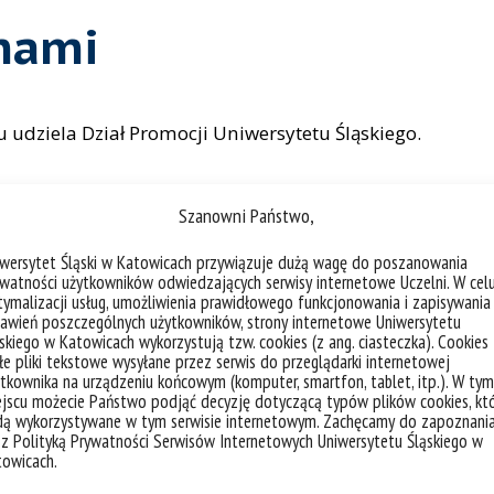
 nami
 udziela Dział Promocji Uniwersytetu Śląskiego.
Szanowni Państwo,
iwersytet Śląski w Katowicach przywiązuje dużą wagę do poszanowania
watności użytkowników odwiedzających serwisy internetowe Uczelni. W cel
ymalizacji usług, umożliwienia prawidłowego funkcjonowania i zapisywania
awień poszczególnych użytkowników, strony internetowe Uniwersytetu
skiego w Katowicach wykorzystują tzw. cookies (z ang. ciasteczka). Cookies
e pliki tekstowe wysyłane przez serwis do przeglądarki internetowej
tkownika na urządzeniu końcowym (komputer, smartfon, tablet, itp.). W tym
jscu możecie Państwo podjąć decyzję dotyczącą typów plików cookies, kt
dą wykorzystywane w tym serwisie internetowym. Zachęcamy do zapoznani
 z Polityką Prywatności Serwisów Internetowych Uniwersytetu Śląskiego w
towicach.