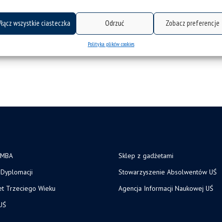
łącz wszystkie ciasteczka
Odrzuć
Zobacz preferencje
Polityka plików cookies
 MBA
Sklep z gadżetami
Dyplomacji
Stowarzyszenie Absolwentów UŚ
et Trzeciego Wieku
Agencja Informacji Naukowej UŚ
UŚ