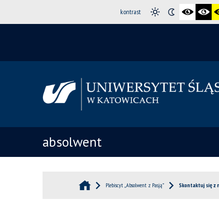
kontrast
absolwent
Plebiscyt „Absolwent z Pasją”
Skontaktuj się z