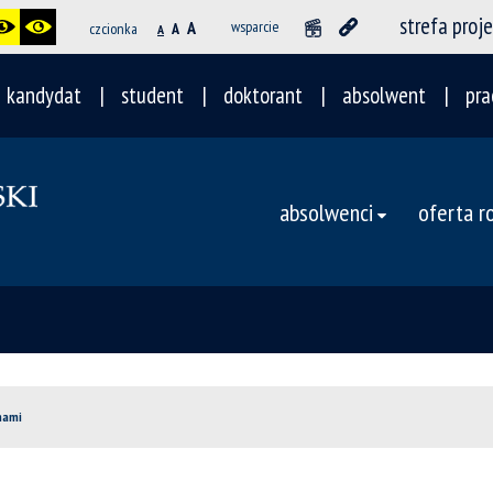
strefa proj
A
wsparcie
czcionka
A
A
kandydat
student
doktorant
absolwent
pra
absolwenci
oferta 
 nami