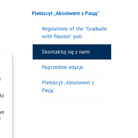
Plebiscyt „Absolwent z Pasją”
Regulations of the ‟Graduate
with Passion” poll
Skontaktuj się z nami
Poprzednie edycje
u
Plebiscyt „Absolwent z
Pasją”
 to
óre
a