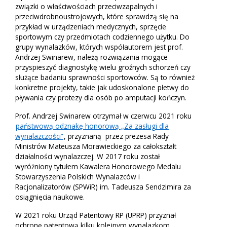
związki o właściwościach przeciwzapalnych i
przeciwdrobnoustrojowych, które sprawdzą się na
przykład w urządzeniach medycznych, sprzęcie
sportowym czy przedmiotach codziennego użytku. Do
grupy wynalazków, których współautorem jest prof.
Andrzej Swinarew, należą rozwiązania mogące
przyspieszyć diagnostykę wielu groźnych schorzeń czy
służące badaniu sprawności sportowców. Są to również
konkretne projekty, takie jak udoskonalone płetwy do
pływania czy protezy dla osób po amputacji kończyn.
Prof. Andrzej Swinarew otrzymał w czerwcu 2021 roku
państwową odznakę honorową „Za zasługi dla
wynalazczości”
, przyznaną przez prezesa Rady
Ministrów Mateusza Morawieckiego za całokształt
działalności wynalazczej. W 2017 roku został
wyróżniony tytułem Kawalera Honorowego Medalu
Stowarzyszenia Polskich Wynalazców i
Racjonalizatorów (SPWiR) im. Tadeusza Sendzimira za
osiągnięcia naukowe.
W 2021 roku Urząd Patentowy RP (UPRP) przyznał
ochronę patentową kilku kolejnym wynalazkom,