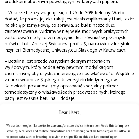
produktem ubocznym powstającym w fabrykach papieru.
– W korze brzozy znajduje się od 25 do 30% betuliny. Warto
dodać, że proces jej ekstrakcji jest nieskomplikowany i tani, także
na skalę przemysłową, co sprawia, że budzi nasze duże
zainteresowanie. Widzimy w niej wiele możliwych praktycznych
zastosowań nie tylko w medycynie, lecz również w przemyśle –
mówi dr hab. Andrzej Swinarew, prof. UŚ, naukowiec z Instytutu
Inżynierii Biomedycznej Uniwersytetu Śląskiego w Katowicach.
– Betulina jest przede wszystkim dobrym materiałem
wyjściowym, który poddajemy pewnym modyfikacjom
chemicznym, aby uzyskać interesujące nas właściwości. Wspólnie
z naukowcami ze Śląskiego Uniwersytetu Medycznego w
Katowicach postanowiliśmy opracować specjalny polimer
termoplastyczny o właściwościach przeciwzapalnych, którego
bazą jest właśnie betulina – dodaje.
Jednym z wyzwań okazało się otrzymanie polimeru o
Dear Users,
wystarczająco wysokim stężeniu betuliny przy zachowaniu
jednorodnego charakteru materiału. Dotychczasowe próby
We use technologies like cookies to store and/or access device information. We do this to improve
kończyły się niepowodzeniem, ponieważ w wyniku syntezy
browsing experience and to show personalized ads. Consenting to these technologies will allow us
znacząco obniżała się wytrzymałość polimeru m.in. ze względu
to process data such as browsing behavior or unique IDs on this site. Not consenting or