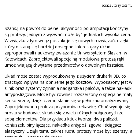
oprac. autorzy patentu
Szansą na powrót do pełnej aktywności po amputacji kończyny
są protezy. Jednym z wyzwań może być jednak ich wysoka cena.
W związku z tym wciąż poszukuje się nowych rozwiązań, dzięki
którym staną się bardziej dostępne. Interesujący układ
zaproponowali naukowcy związani z Uniwersytetem Śląskim w
Katowicach. Zaprojektowali specjalną modułową protezę ręki
umożliwiającą chwytanie przedmiotów o dowolnym kształcie.
Układ może zostać wyprodukowany z użyciem drukarki 3D, co
znacząco wpływa na obniżenie jego kosztów. Wyposażony jest w
silnik oraz systemy zginania nadgarstka i palców, a także nakładki
antypoślizgowe. Może być również rozszerzony o specjalne maty
sensoryczne, dzięki czemu stanie się w pełni zautomatyzowany.
Zaprojektowana proteza przypomina rękawicę. Choć wydaje się
prosta w budowie, składa się z wielu różnych połączonych ze
sobą elementów. Dla przykładu kciuk tworzą: dwa paliczki,
koniuszek, piny łączące, nakładka antypoślizgowa i ściągacz
elastyczny. Dzięki temu zakres ruchu protezy może być szerszy, a