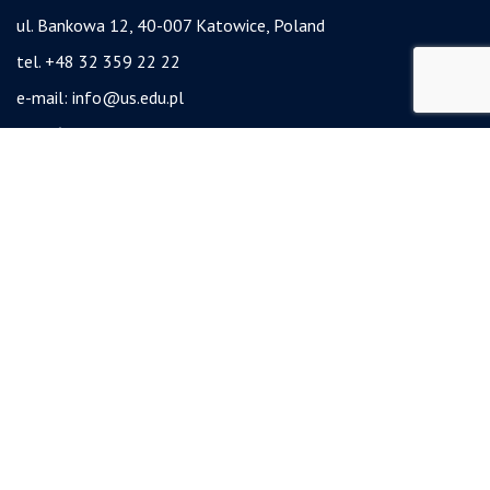
ul. Bankowa 12, 40-007 Katowice, Poland
tel. +48 32 359 22 22
e-mail:
info@us.edu.pl
NIP: 634-019-71-34
Project "Integrated Development Program of the University of Silesia in Katowice" co-
financed by the European Union under the European Social Fund