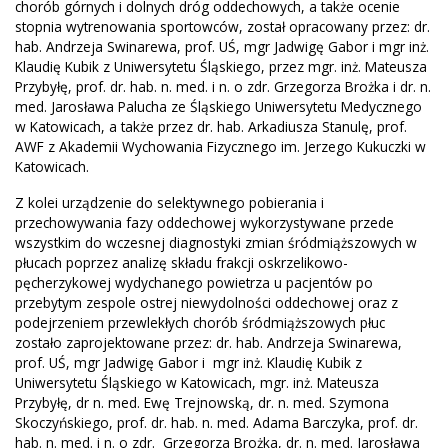
chorób górnych i dolnych dróg oddechowych, a także ocenie
stopnia wytrenowania sportowców, został opracowany przez: dr.
hab. Andrzeja Swinarewa, prof. UŚ, mgr Jadwigę Gabor i mgr inż.
Klaudię Kubik z Uniwersytetu Śląskiego, przez mgr. inż. Mateusza
Przybyłę, prof. dr. hab. n. med. i n. o zdr. Grzegorza Brożka i dr. n.
med. Jarosława Palucha ze Śląskiego Uniwersytetu Medycznego
w Katowicach, a także przez dr. hab. Arkadiusza Stanulę, prof.
AWF z Akademii Wychowania Fizycznego im. Jerzego Kukuczki w
Katowicach.
Z kolei urządzenie do selektywnego pobierania i
przechowywania fazy oddechowej wykorzystywane przede
wszystkim do wczesnej diagnostyki zmian śródmiąższowych w
płucach poprzez analizę składu frakcji oskrzelikowo-
pęcherzykowej wydychanego powietrza u pacjentów po
przebytym zespole ostrej niewydolności oddechowej oraz z
podejrzeniem przewlekłych chorób śródmiąższowych płuc
zostało zaprojektowane przez: dr. hab. Andrzeja Swinarewa,
prof. UŚ, mgr Jadwigę Gabor i mgr inż. Klaudię Kubik z
Uniwersytetu Śląskiego w Katowicach, mgr. inż. Mateusza
Przybyłę, dr n. med. Ewę Trejnowską, dr. n. med. Szymona
Skoczyńskiego, prof. dr. hab. n. med. Adama Barczyka, prof. dr.
hab. n. med. i n. o zdr. Grzegorza Brożka, dr. n. med. Jarosława