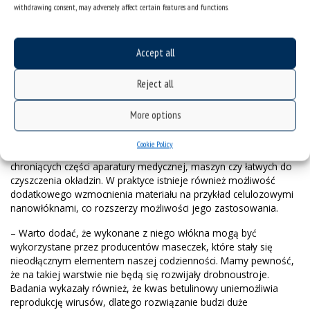
na liczne ogniska naprężeń. Zespół naukowców, w którym
withdrawing consent, may adversely affect certain features and functions.
pracuje prof. Andrzej Swinarew, opracował skuteczny sposób
takiej syntezy. Dzięki niemu będzie można produkować materiał
wytrzymały i jednorodny dla określonego stężenia substancji
Accept all
aktywnej biologicznie, o bardzo dobrych właściwościach
przeciwzapalnych. Rozwiązanie zostało objęte ochroną
Reject all
patentową.
Taki produkt mógłby być z powodzeniem wykorzystywany w
More options
przemyśle kosmetycznym, spożywczym, odzieżowym, a także w
medycynie. Jest doskonałym zamiennikiem tzw. fluoropolimerów
Cookie Policy
wykorzystywanych przede wszystkim w postaci powłok
chroniących części aparatury medycznej, maszyn czy łatwych do
czyszczenia okładzin. W praktyce istnieje również możliwość
dodatkowego wzmocnienia materiału na przykład celulozowymi
nanowłóknami, co rozszerzy możliwości jego zastosowania.
– Warto dodać, że wykonane z niego włókna mogą być
wykorzystane przez producentów maseczek, które stały się
nieodłącznym elementem naszej codzienności. Mamy pewność,
że na takiej warstwie nie będą się rozwijały drobnoustroje.
Badania wykazały również, że kwas betulinowy uniemożliwia
reprodukcję wirusów, dlatego rozwiązanie budzi duże