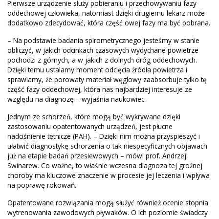
Pierwsze urządzenie służy pobieraniu i przechowywaniu fazy
oddechowej człowieka, natomiast dzięki drugiemu lekarz może
dodatkowo zdecydować, która część owej fazy ma być pobrana.
– Na podstawie badania spirometrycznego jesteśmy w stanie
obliczyć, w jakich odcinkach czasowych wydychane powietrze
pochodzi z górnych, a w jakich z dolnych dróg oddechowych.
Dzięki temu ustalamy moment odcięcia źródła powietrza i
sprawiamy, że porowaty materiał węglowy zaabsorbuje tylko tę
część fazy oddechowej, która nas najbardziej interesuje ze
względu na diagnozę – wyjaśnia naukowiec.
Jednym ze schorzeń, które mogą być wykrywane dzięki
zastosowaniu opatentowanych urządzeń, jest płucne
nadciśnienie tętnicze (PAH). – Dzięki nim można przyspieszyć i
ułatwić diagnostykę schorzenia o tak niespecyficznych objawach
już na etapie badań przesiewowych – mówi prof. Andrzej
Swinarew. Co ważne, to właśnie wczesna diagnoza tej groźnej
choroby ma kluczowe znaczenie w procesie jej leczenia i wpływa
na poprawę rokowań.
Opatentowane rozwiązania mogą służyć również ocenie stopnia
wytrenowania zawodowych pływaków. O ich poziomie świadczy