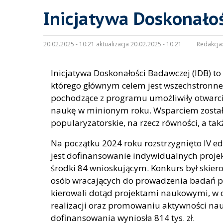
Inicjatywa Doskonałoś
20.02.2025 - 10:21 aktualizacja 20.02.2025 - 10:21
Redakcja
Inicjatywa Doskonałości Badawczej (IDB) to
którego głównym celem jest wszechstronne
pochodzące z programu umożliwiły otwarcie
naukę w minionym roku. Wsparciem zostały
popularyzatorskie, na rzecz równości, a t
Na początku 2024 roku rozstrzygnięto IV 
jest dofinansowanie indywidualnych proje
środki 84 wnioskującym. Konkurs był skie
osób wracających do prowadzenia badań po 
kierowali dotąd projektami naukowymi, w c
realizacji oraz promowaniu aktywności na
dofinansowania wyniosła 814 tys. zł.