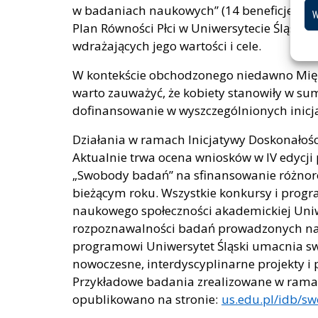
w badaniach naukowych” (14 beneficjentów)
W
Plan Równości Płci w Uniwersytecie Śląski
wdrażających jego wartości i cele.
W kontekście obchodzonego niedawno Międ
warto zauważyć, że kobiety stanowiły w su
dofinansowanie w wyszczególnionych inicj
Działania w ramach Inicjatywy Doskonałoś
Aktualnie trwa ocena wniosków w IV edycji
„Swobody badań” na sfinansowanie różno
bieżącym roku. Wszystkie konkursy i progr
naukowego społeczności akademickiej Uniwe
rozpoznawalności badań prowadzonych na n
programowi Uniwersytet Śląski umacnia sw
nowoczesne, interdyscyplinarne projekty i
Przykładowe badania zrealizowane w ramac
opublikowano na stronie:
us.edu.pl/idb/s