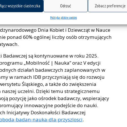
, który jest odpowiedzią na przyjęty w 2021 roku
łącz wszystkie ciasteczka
Odrzuć
Zobacz preferencje
m, stanowiąc jedno z ważnych narzędzi
Polityka plików cookies
zynarodowego Dnia Kobiet i Dziewcząt w Nauce
mie ponad 60% ogólnej liczby osób otrzymujących
atywach.
ci Badawczej są kontynuowane w roku 2025.
 programu „Mobilność | Nauka” oraz V edycji
rodnych działań badawczych zaplanowanych w
amy w ramach IDB przyczyniają się do rozwoju
rsytetu Śląskiego, a także do zwiększenia
aszej uczelni. Dzięki temu strategicznemu
oją pozycję jako ośrodek badawczy, wspierający
 promujący innowacyjne podejście do nauki.
h Inicjatywy Doskonałości Badawczej
woboda-badan-nauka-dla-przyszlosci
.