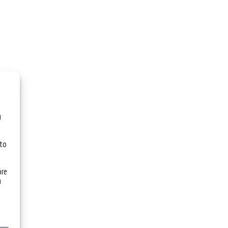
u
 to
óre
a