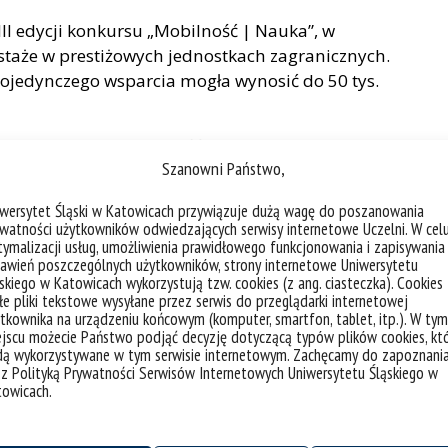
II edycji konkursu „Mobilność | Nauka”, w
staże w prestiżowych jednostkach zagranicznych.
ojedynczego wsparcia mogła wynosić do 50 tys.
e 2024 otworzył możliwość zorganizowania
Szanowni Państwo,
 badań | w Mieście Nauki” (114 beneficjentów),
cie Nauki” (9 nagrodzonych centrów), „Horyzont
iwersytet Śląski w Katowicach przywiązuje dużą wagę do poszanowania
rtystycznych) oraz „Popularyzacja nauki” (120
watności użytkowników odwiedzających serwisy internetowe Uczelni. W cel
nicjatywy badawcze, artystyczne, popularyzujące
ymalizacji usług, umożliwienia prawidłowego funkcjonowania i zapisywania
awień poszczególnych użytkowników, strony internetowe Uniwersytetu
ść centrów badawczych działających na uczelni.
skiego w Katowicach wykorzystują tzw. cookies (z ang. ciasteczka). Cookies
zainteresowaniem, wpłynęło łącznie prawie 300
e pliki tekstowe wysyłane przez serwis do przeglądarki internetowej
tkownika na urządzeniu końcowym (komputer, smartfon, tablet, itp.). W tym
 wyjazdów naukowców z Uniwersytetu Śląskiego
jscu możecie Państwo podjąć decyzję dotyczącą typów plików cookies, kt
gulaminami konkursów, „Widzialność centrów
dą wykorzystywane w tym serwisie internetowym. Zachęcamy do zapoznani
ont twórczy | w Mieście Nauki” będą
 z Polityką Prywatności Serwisów Internetowych Uniwersytetu Śląskiego w
towicach.
o elementy Inicjatywy Doskonałości Badawczej.
ch III edycji konkursu „Równość i różnorodność