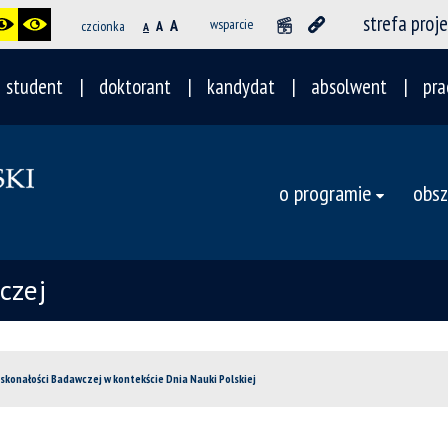
strefa proj
A
wsparcie
czcionka
A
A
student
doktorant
kandydat
absolwent
pra
o programie
obsz
czej
skonałości Badawczej w kontekście Dnia Nauki Polskiej