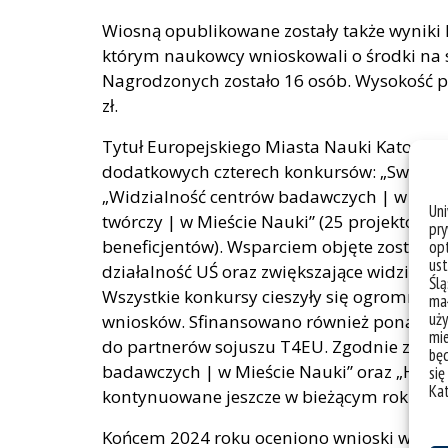
Wiosną opublikowane zostały także wyniki I
którym naukowcy wnioskowali o środki na 
Nagrodzonych zostało 16 osób. Wysokość p
zł.
Tytuł Europejskiego Miasta Nauki Katowic
dodatkowych czterech konkursów: „Swoboda
„Widzialność centrów badawczych | w Mieś
Un
twórczy | w Mieście Nauki” (25 projektów a
pry
beneficjentów). Wsparciem objęte zostały i
opt
ust
działalność UŚ oraz zwiększające widzialno
Ślą
Wszystkie konkursy cieszyły się ogromnym 
mał
uży
wniosków. Sfinansowano również ponad 40
mie
do partnerów sojuszu T4EU. Zgodnie z re
bę
badawczych | w Mieście Nauki” oraz „Horyz
się
Ka
kontynuowane jeszcze w bieżącym roku jak
Końcem 2024 roku oceniono wnioski w rama