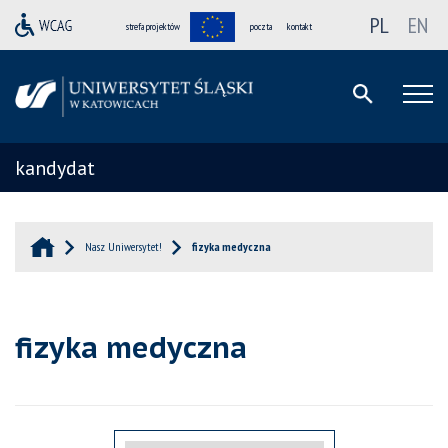
PL
EN
strefa projektów
poczta
kontakt
kandydat
Nasz Uniwersytet!
fizyka medyczna
fizyka medyczna