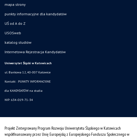
mapa strony
punkty informacyjne dla kandydatów
UŚ od A do Z
USOSweb
katalog studiów
Internetowa Rejestracja Kandydatów
Uniwersytet Śląski w Katowicach
ul. Bankowa 12, 40-007 Katowice
Kontakt :
PUNKTY INFORMACYJNE
dla KANDYDATÓW na studia
NIP: 634-019-71-34
Projekt Zintegrowany Program Rozwoju Uniwersytetu Śląskiego w Katowicach
współfinansowany przez Unię Europejską z Europejskiego Funduszu Społecznego w