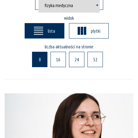
widok
lista
plytki
liczba aktualności na stronie
8
16
24
32