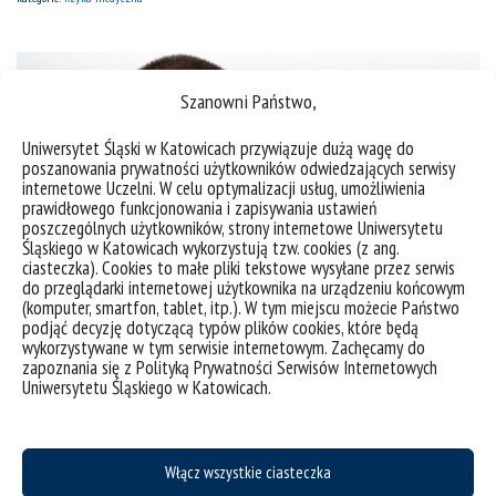
Szanowni Państwo,
Uniwersytet Śląski w Katowicach przywiązuje dużą wagę do
poszanowania prywatności użytkowników odwiedzających serwisy
internetowe Uczelni. W celu optymalizacji usług, umożliwienia
prawidłowego funkcjonowania i zapisywania ustawień
poszczególnych użytkowników, strony internetowe Uniwersytetu
Śląskiego w Katowicach wykorzystują tzw. cookies (z ang.
ciasteczka). Cookies to małe pliki tekstowe wysyłane przez serwis
do przeglądarki internetowej użytkownika na urządzeniu końcowym
(komputer, smartfon, tablet, itp.). W tym miejscu możecie Państwo
podjąć decyzję dotyczącą typów plików cookies, które będą
wykorzystywane w tym serwisie internetowym. Zachęcamy do
Armand Cholewka – ambasador kierunku studiów
zapoznania się z Polityką Prywatności Serwisów Internetowych
Uniwersytetu Śląskiego w Katowicach.
Poznaj ambasadorki i ambasadorów
#NaszUniwersytet! Prof. dr hab. n. med. Armand
Cholewka ambasador kierunku: fizyka medyczna
Włącz wszystkie ciasteczka