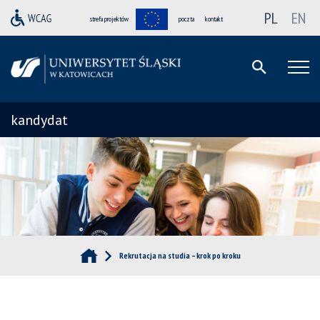
PL
EN
strefa projektów
poczta
kontakt
kandydat
Rekrutacja na studia – krok po kroku