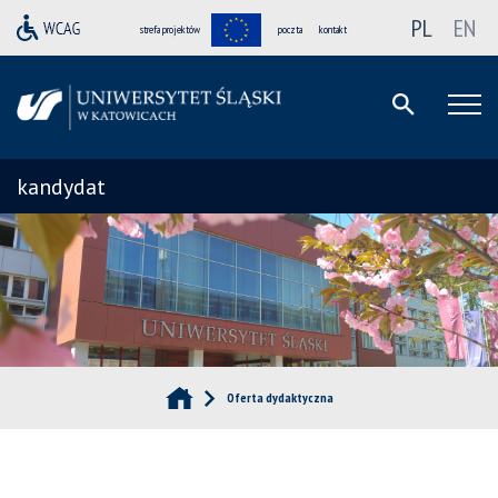
PL
EN
strefa projektów
poczta
kontakt
kandydat
Oferta dydaktyczna