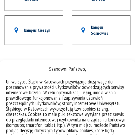
kampus
kampus Cieszyn
Sosnowiec
Doświadczaj. Studiuj
Szanowni Państwo,
Uniwersytet Śląski w Katowicach przywiązuje dużą wagę do
poszanowania prywatności użytkowników odwiedzających serwisy
Kliknij "zgadzam się", żeby włączyć Youtube
internetowe Uczelni. W celu optymalizacji usług, umożliwienia
Polityka plików cookies
prawidłowego funkcjonowania i zapisywania ustawień
poszczególnych użytkowników, strony internetowe Uniwersytetu
Zgadzam się
Śląskiego w Katowicach wykorzystują tzw. cookies (z ang.
ciasteczka). Cookies to małe pliki tekstowe wysyłane przez serwis
do przeglądarki internetowej użytkownika na urządzeniu końcowym
(komputer, smartfon, tablet, itp.). W tym miejscu możecie Państwo
podjąć decyzję dotyczącą typów plików cookies, które będą