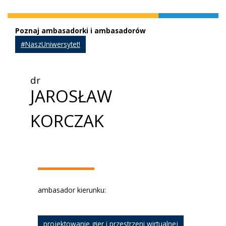
Poznaj ambasadorki i ambasadorów
#NaszUniwersytet!
dr
JAROSŁAW
KORCZAK
ambasador kierunku:
projektowanie gier i przestrzeni wirtualnej