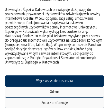
Fot. Małgorzata Dymowska, mat. Uniwersytetu Śląskiego w
Uniwersytet Śląski w Katowicach przywiązuje dużą wagę do
poszanowania prywatności użytkowników odwiedzających serwisy
Katowicach
internetowe Uczelni. W celu optymalizacji usług, umożliwienia
prawidłowego funkcjonowania i zapisywania ustawień
poszczególnych użytkowników, strony internetowe Uniwersytetu
Śląskiego w Katowicach wykorzystują tzw. cookies (z ang.
ciasteczka). Cookies to małe pliki tekstowe wysyłane przez serwis
Poznaj ambasadora
do przeglądarki internetowej użytkownika na urządzeniu końcowym
(komputer, smartfon, tablet, itp.). W tym miejscu możecie Państwo
podjąć decyzję dotyczącą typów plików cookies, które będą
wykorzystywane w tym serwisie internetowym. Zachęcamy do
zapoznania się z Polityką Prywatności Serwisów Internetowych
Uniwersytetu Śląskiego w Katowicach.
Ma tytuł doktora sztuk pięknych, pełni funkcję dyrektora
artystycznego w Incuvo S.A. Jest utalentowanym
projektantem z dużym doświadczeniem w branży oraz
Włącz wszystkie ciasteczka
zapałem twórczym.
Od ponad 15 lat pracuje zawodowo w dziedzinach
Odrzuć
projektowania graficznego gier i produkcji przestrzeni
wizualnej. Ponad 13 lat poświęcił na pracę w branży IT.
Zobacz preferencje
Współtworzył zespoły projektowe odpowiadające za