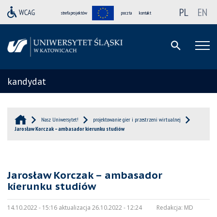
PL
EN
strefa projektów
poczta
kontakt
kandydat
Nasz Uniwersytet!
projektowanie gier i przestrzeni wirtualnej
Jarosław Korczak – ambasador kierunku studiów
Jarosław Korczak – ambasador
kierunku studiów
14.10.2022 - 15:16 aktualizacja 26.10.2022 - 12:24
Redakcja:
MD